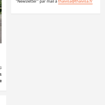
"Newsletter" par mail à
thaivisa@thaivisa.fr
:
s
e