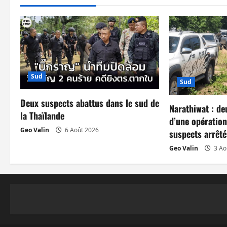
g
a
t
i
Sud
Sud
o
Deux suspects abattus dans le sud de
n
Narathiwat : de
la Thaïlande
d’une opération
d
Geo Valin
6 Août 2026
suspects arrêté
Geo Valin
3 Ao
’
a
r
t