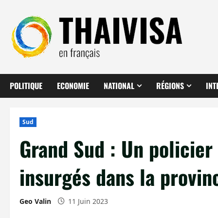
Aller
au
contenu
POLITIQUE
ECONOMIE
NATIONAL
RÉGIONS
INT
Sud
Grand Sud : Un policier 
insurgés dans la provin
Geo Valin
11 Juin 2023