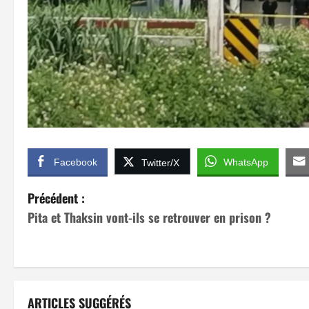
Facebook
WhatsApp
Twitter/X
N
Précédent :
Pita et Thaksin vont-ils se retrouver en prison ?
a
v
i
ARTICLES SUGGÉRÉS