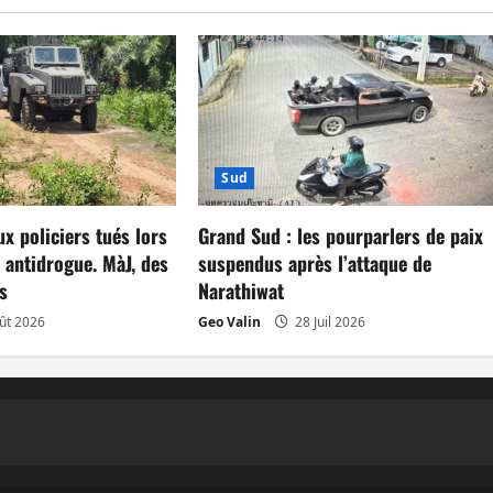
Sud
ux policiers tués lors
Grand Sud : les pourparlers de paix
 antidrogue. MàJ, des
suspendus après l’attaque de
s
Narathiwat
ût 2026
Geo Valin
28 Juil 2026