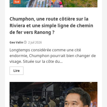
Sud
Chumphon, une route côtière sur la
Riviera et une simple ligne de chemin
de fer vers Ranong ?
Geo Valin
2 Juil 2026
Longtemps considérée comme une cité
endormie, Chumphon pourrait bien changer de
visage. Située sur la côte du...
En
Lire
savoir
plus
sur
Chumphon,
une
route
côtière
sur
la
Riviera