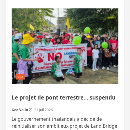
plus
sur
Cinq
rangers
abattus
à
Narathiwat
Sud
Le projet de pont terrestre… suspendu
Geo Valin
21 Juil 2026
Le gouvernement thaïlandais a décidé de
réinitialiser son ambitieux projet de Land Bridge