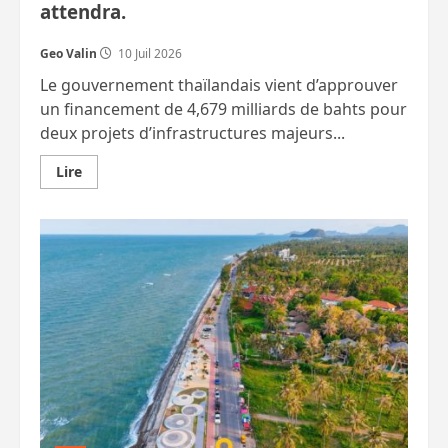
attendra.
Geo Valin
10 Juil 2026
Le gouvernement thaïlandais vient d’approuver
un financement de 4,679 milliards de bahts pour
deux projets d’infrastructures majeurs...
En
Lire
savoir
plus
sur
Les
ponts
de
Koh
Lanta
et
Songkhla
financés
par
la
BM.
Le
pont
terrestre
attendra.