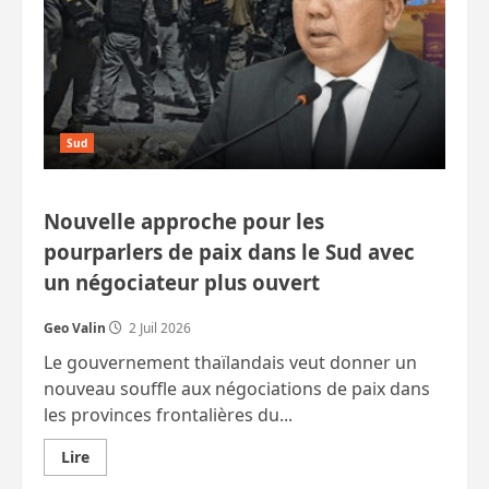
et
une
simple
ligne
de
chemin
de
fer
vers
Ranong
Sud
?
Nouvelle approche pour les
pourparlers de paix dans le Sud avec
un négociateur plus ouvert
Geo Valin
2 Juil 2026
Le gouvernement thaïlandais veut donner un
nouveau souffle aux négociations de paix dans
les provinces frontalières du...
En
Lire
savoir
plus