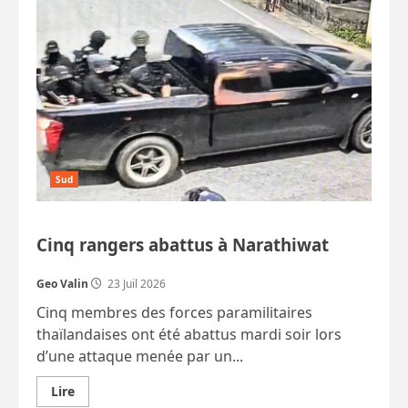
le
Grand
Sud
après
l’attaque
meurtrière
Sud
Cinq rangers abattus à Narathiwat
Geo Valin
23 Juil 2026
Cinq membres des forces paramilitaires
thaïlandaises ont été abattus mardi soir lors
d’une attaque menée par un...
En
Lire
savoir