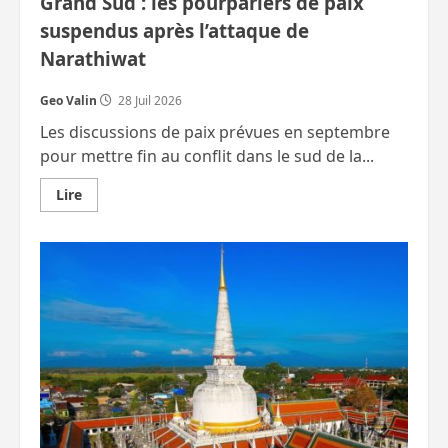
Grand Sud : les pourparlers de paix
suspendus après l’attaque de
Narathiwat
Geo Valin
28 Juil 2026
Les discussions de paix prévues en septembre
pour mettre fin au conflit dans le sud de la...
En
Lire
savoir
plus
sur
Grand
Sud
:
les
pourparlers
de
paix
suspendus
après
l’attaque
de
Narathiwat