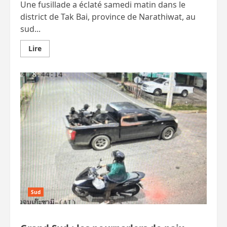
Une fusillade a éclaté samedi matin dans le
district de Tak Bai, province de Narathiwat, au
sud...
En
Lire
savoir
plus
sur
Narathiwat
:
deux
policiers
tués
lors
d’une
opération
antidrogue.
MàJ,
des
suspects
arrêtés
Sud