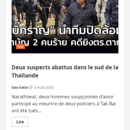
Sud
Deux suspects abattus dans le sud de la
Thaïlande
Geo Valin
6 Août 2026
Narathiwat, deux hommes soupçonnés d’avoir
participé au meurtre de deux policiers à Tak Bai
ont été tués...
En
Lire
savoir
plus