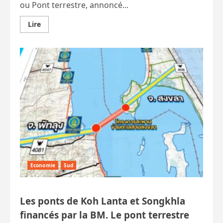
ou Pont terrestre, annoncé...
En
Lire
savoir
plus
sur
Le
projet
de
pont
terrestre…
suspendu
Economie
Sud
Les ponts de Koh Lanta et Songkhla
financés par la BM. Le pont terrestre