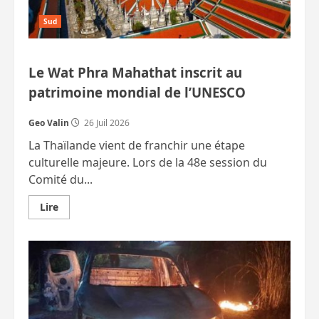
Sud
Le Wat Phra Mahathat inscrit au
patrimoine mondial de l’UNESCO
Geo Valin
26 Juil 2026
La Thaïlande vient de franchir une étape
culturelle majeure. Lors de la 48e session du
Comité du...
En
Lire
savoir
plus
sur
Le
Wat
Phra
Mahathat
inscrit
au
patrimoine
mondial