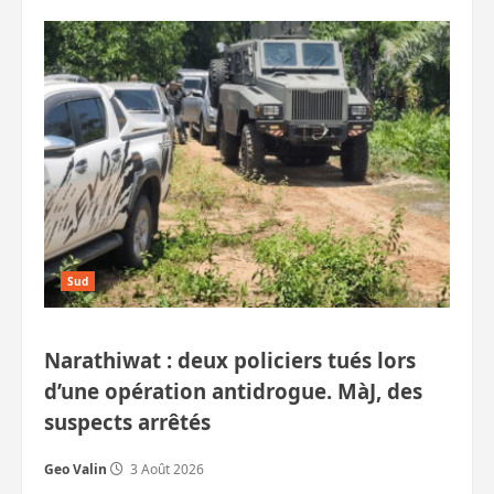
sur
Deux
suspects
abattus
dans
le
sud
de
la
Thaïlande
Sud
Narathiwat : deux policiers tués lors
d’une opération antidrogue. MàJ, des
suspects arrêtés
Geo Valin
3 Août 2026