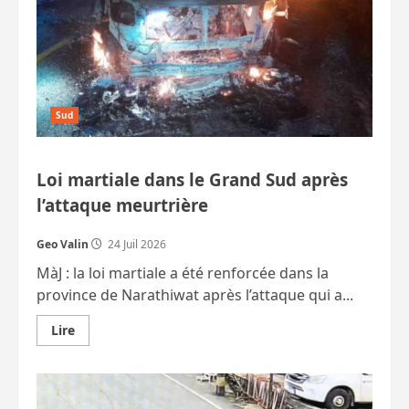
de
l’UNESCO
Sud
Loi martiale dans le Grand Sud après
l’attaque meurtrière
Geo Valin
24 Juil 2026
MàJ : la loi martiale a été renforcée dans la
province de Narathiwat après l’attaque qui a...
En
Lire
savoir
plus
sur
Loi
martiale
dans