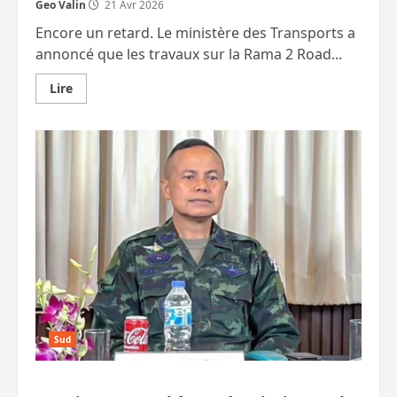
Geo Valin
21 Avr 2026
Encore un retard. Le ministère des Transports a
annoncé que les travaux sur la Rama 2 Road...
En
Lire
savoir
plus
sur
Retard
supplémentaire
sur
Rama
2
:
la
route
maudite
qui
pénalise
Hua
Hin
et
tout
le
Sud
Sud