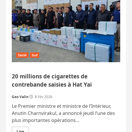
à
un
réseau
de
jeux
en
ligne
brassant
un
milliard
Santé
Sud
20 millions de cigarettes de
contrebande saisies à Hat Yai
Geo Valin
8 Fév 2026
Le Premier ministre et ministre de l’Intérieur,
Anutin Charnvirakul, a annoncé jeudi l’une des
plus importantes opérations...
En
Lire