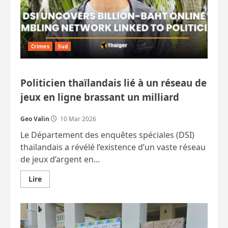
Crimes
Sud
Politicien thaïlandais lié à un réseau de
jeux en ligne brassant un milliard
Geo Valin
10 Mar 2026
Le Département des enquêtes spéciales (DSI)
thaïlandais a révélé l’existence d’un vaste réseau
de jeux d’argent en...
En
Lire
savoir
plus
sur
Politicien
thaïlandais
lié