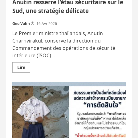
Anutin resserre l’étau sécuritaire sur le
Sud, une stratégie délicate
Geo Valin
16 Avr 2026
Le Premier ministre thaïlandais, Anutin
Charnvirakul, conserve la direction du
Commandement des opérations de sécurité
intérieure (ISOC)...
En
Lire
savoir
plus
sur
Anutin
resserre
l’étau
sécuritaire
sur
le
Sud,
une
stratégie
délicate