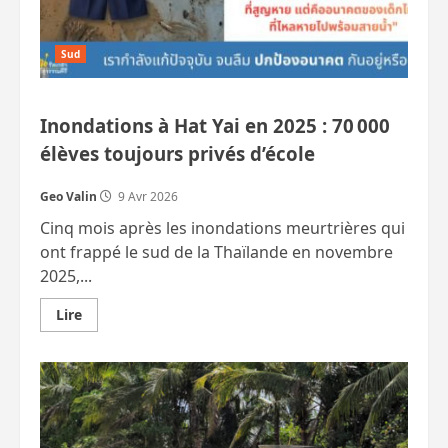
Sud
Inondations à Hat Yai en 2025 : 70 000
élèves toujours privés d’école
Geo Valin
9 Avr 2026
Cinq mois après les inondations meurtrières qui
ont frappé le sud de la Thaïlande en novembre
2025,...
En
Lire
savoir
plus
sur
Inondations
à
Hat
Yai
en
2025