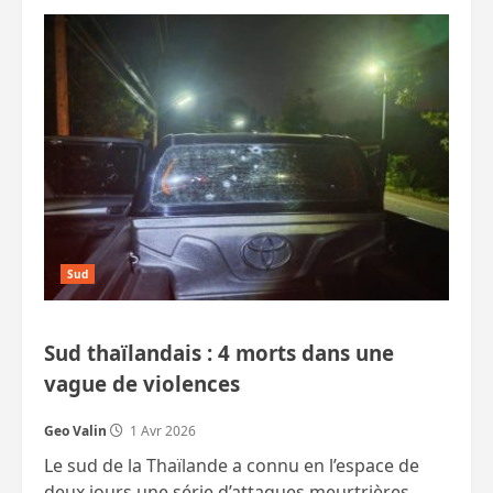
sur
Sud
:
un
pick‑up
de
l’ISOC
utilisé
pour
une
tentative
d’assassinat
contre
un
député
Sud
Sud thaïlandais : 4 morts dans une
vague de violences
Geo Valin
1 Avr 2026
Le sud de la Thaïlande a connu en l’espace de
deux jours une série d’attaques meurtrières