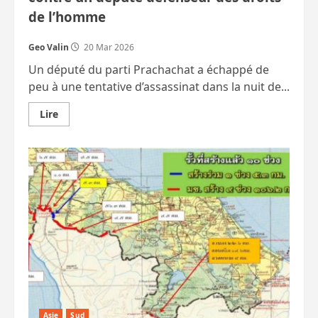
de l’homme
Geo Valin
20 Mar 2026
Un député du parti Prachachat a échappé de
peu à une tentative d’assassinat dans la nuit de...
En
Lire
savoir
plus
sur
Narathiwat
:
tentative
d’assassinat
contre
un
député
défenseur
des
droits
de
l’homme
Asie
Sud