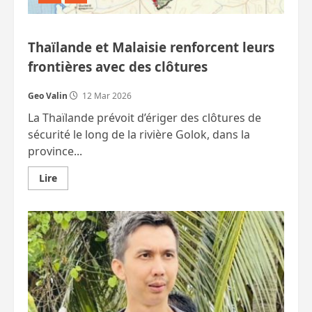
Thaïlande et Malaisie renforcent leurs
frontières avec des clôtures
Geo Valin
12 Mar 2026
La Thaïlande prévoit d’ériger des clôtures de
sécurité le long de la rivière Golok, dans la
province...
En
Lire
savoir
plus
sur
Thaïlande
et
Malaisie
renforcent
leurs
frontières
avec
des
clôtures