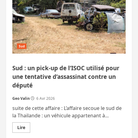
:
70 000
élèves
toujours
privés
d’école
Sud
Sud : un pick‑up de l’ISOC utilisé pour
une tentative d’assassinat contre un
député
Geo Valin
6 Avr 2026
suite de cette affaire : L’affaire secoue le sud de
la Thaïlande : un véhicule appartenant à...
En
Lire
savoir
plus