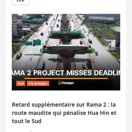
savoir
plus
sur
Attentat
contre
un
député
à
Narathiwat :
le
tireur
avoue,
le
commanditaire
inconnu
Sud
Vie pratique
Retard supplémentaire sur Rama 2 : la
route maudite qui pénalise Hua Hin et
tout le Sud