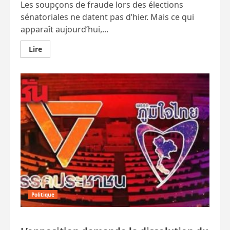
Les soupçons de fraude lors des élections
sénatoriales ne datent pas d’hier. Mais ce qui
apparaît aujourd’hui,...
En
Lire
savoir
plus
sur
Élections
sénatoriales
frauduleuses,
de
nouvelles
preuves
apparaissent
Politique