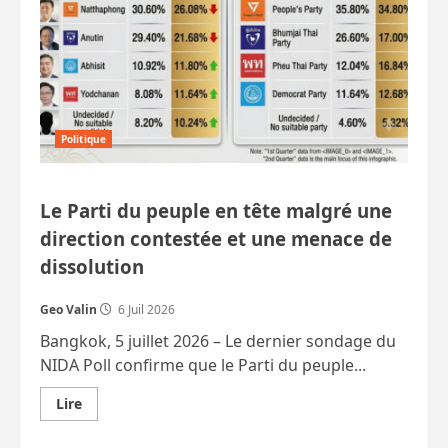
la
sécurité
intérieure
?
Politique
Le Parti du peuple en tête malgré une
direction contestée et une menace de
dissolution
Geo Valin
6 Juil 2026
Bangkok, 5 juillet 2026 – Le dernier sondage du
NIDA Poll confirme que le Parti du peuple...
En
Lire
savoir
plus
sur