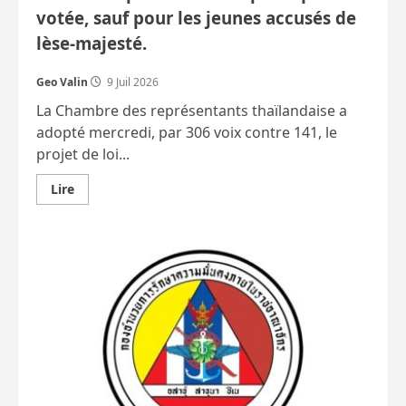
votée, sauf pour les jeunes accusés de
lèse-majesté.
Geo Valin
9 Juil 2026
La Chambre des représentants thaïlandaise a
adopté mercredi, par 306 voix contre 141, le
projet de loi...
En
Lire
savoir
plus
sur
L’amnistie
pour
les
délits
politiques
est
votée,
sauf
pour
les
jeunes
accusés
de
lèse-