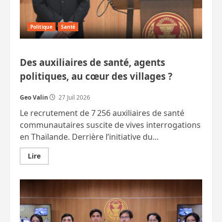
MàJ
Politique
Santé
Des auxiliaires de santé, agents
politiques, au cœur des villages ?
Geo Valin
27 Juil 2026
Le recrutement de 7 256 auxiliaires de santé
communautaires suscite de vives interrogations
en Thaïlande. Derrière l’initiative du...
En
Lire
savoir
plus
sur
Des
auxiliaires
de
santé,
agents
politiques,