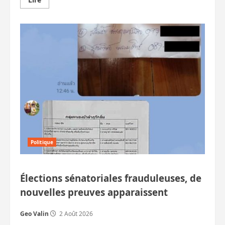
savoir
plus
sur
P-
Move
manifeste
et
milite
pour
une
réforme
foncière
en
Thaïlande.
Trois
blessés
Politique
Élections sénatoriales frauduleuses, de
nouvelles preuves apparaissent
Geo Valin
2 Août 2026