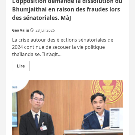
L’opposition demande la dissolution du
Bhumjaithai en raison des fraudes lors
des sénatoriales. MàJ
Geo Valin
28 Juil 2026
La crise autour des élections sénatoriales de
2024 continue de secouer la vie politique
thaïlandaise. Il s’agit...
En
Lire
savoir
plus
sur
L’opposition
demande
la
dissolution
du
Bhumjaithai
en
raison
des
fraudes
lors
des
sénatoriales.