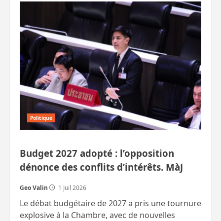
Le
Parti
du
peuple
en
tête
malgré
une
direction
contestée
et
une
menace
de
dissolution
Politique
Budget 2027 adopté : l’opposition
dénonce des conflits d’intérêts. MàJ
Geo Valin
1 Juil 2026
Le débat budgétaire de 2027 a pris une tournure
explosive à la Chambre, avec de nouvelles