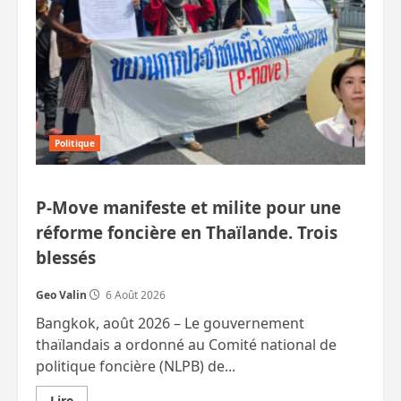
Politique
P-Move manifeste et milite pour une
réforme foncière en Thaïlande. Trois
blessés
Geo Valin
6 Août 2026
Bangkok, août 2026 – Le gouvernement
thaïlandais a ordonné au Comité national de
politique foncière (NLPB) de...
En
Lire