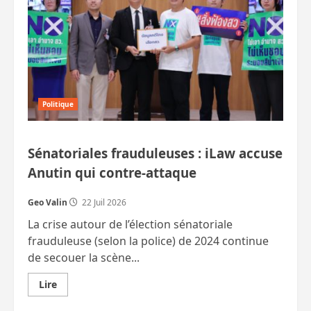
au
cœur
des
villages
?
Politique
Sénatoriales frauduleuses : iLaw accuse
Anutin qui contre‑attaque
Geo Valin
22 Juil 2026
La crise autour de l’élection sénatoriale
frauduleuse (selon la police) de 2024 continue
de secouer la scène...
En
Lire
savoir
plus