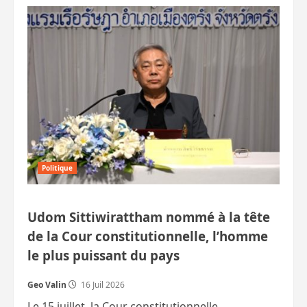
sur
Sénatoriales
frauduleuses
:
iLaw
accuse
Anutin
qui
contre‑attaque
Politique
Udom Sittiwirattham nommé à la tête
de la Cour constitutionnelle, l’homme
le plus puissant du pays
Geo Valin
16 Juil 2026
Le 15 juillet, la Cour constitutionnelle