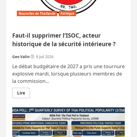
majesté.
Nouvelles de Thaïlande
Politique
Faut-il supprimer l’ISOC, acteur
historique de la sécurité intérieure ?
Geo Valin
8 Juil 2026
Le débat budgétaire de 2027 a pris une tournure
explosive mardi, lorsque plusieurs membres de
la commission...
En
Lire
savoir
plus
sur
Faut-
il
supprimer
l’ISOC,
acteur
historique
de