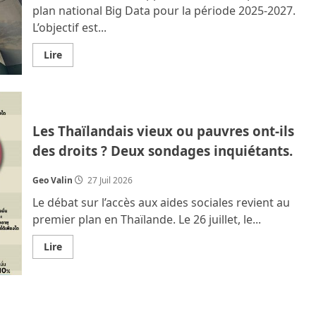
plan national Big Data pour la période 2025‑2027.
L’objectif est...
En
Lire
savoir
plus
sur
Un
plan
Big
Data
Les Thaïlandais vieux ou pauvres ont-ils
pour
combler
des droits ? Deux sondages inquiétants.
huit
failles
majeures
Geo Valin
27 Juil 2026
en
Thaïlande
Le débat sur l’accès aux aides sociales revient au
premier plan en Thaïlande. Le 26 juillet, le...
En
Lire
savoir
plus
sur
Les
Thaïlandais
vieux
ou