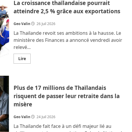
La croissance thaïlandaise pourrait
pauvres
ont-
atteindre 2,5 % grâce aux exportations
ils
des
droits
Geo Valin
26 Juil 2026
?
Deux
La Thaïlande revoit ses ambitions à la hausse. Le
sondages
inquiétants.
ministère des Finances a annoncé vendredi avoir
relevé...
En
Lire
savoir
plus
sur
La
croissance
thaïlandaise
Plus de 17 millions de Thaïlandais
pourrait
atteindre
risquent de passer leur retraite dans la
2,5
%
misère
grâce
aux
exportations
Geo Valin
24 Juil 2026
La Thaïlande fait face à un défi majeur lié au