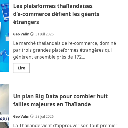
ne
Les plateformes thaïlandaises
souffre
pas
d’e‑commerce défient les géants
de
choc
étrangers
pétrolier
malgré
la
guerre
Geo Valin
31 Juil 2026
au
Moyen‑Orient
Le marché thaïlandais de l’e‑commerce, dominé
par trois grandes plateformes étrangères qui
génèrent ensemble près de 172...
En
Lire
savoir
plus
sur
Les
plateformes
thaïlandaises
Un plan Big Data pour combler huit
d’e‑commerce
défient
failles majeures en Thaïlande
les
géants
étrangers
Geo Valin
28 Juil 2026
La Thaïlande vient d’approuver son tout premier