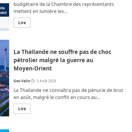
en
budgétaire de la Chambre des représentants
garde
mettent en lumière les...
contre
les
inégalités.
En
Lire
savoir
plus
sur
Seuls
5
millions
La Thaïlande ne souffre pas de choc
de
Thaïlandais
pétrolier malgré la guerre au
paient
réellement
Moyen‑Orient
l’impôt
sur
le
revenu
Geo Valin
3 Août 2026
La Thaïlande ne connaîtra pas de pénurie de brut
en août, malgré le conflit en cours au...
En
Lire
savoir
plus
sur
La
Thaïlande