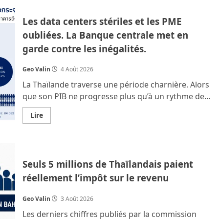
d’un
« SpaceX
Les data centers stériles et les PME
Thailand »
à
oubliées. La Banque centrale met en
100
%
garde contre les inégalités.
américain.
Geo Valin
4 Août 2026
La Thaïlande traverse une période charnière. Alors
que son PIB ne progresse plus qu’à un rythme de...
En
Lire
savoir
plus
sur
Les
data
centers
Seuls 5 millions de Thaïlandais paient
stériles
et
réellement l’impôt sur le revenu
les
PME
oubliées.
La
Geo Valin
3 Août 2026
Banque
centrale
Les derniers chiffres publiés par la commission
met