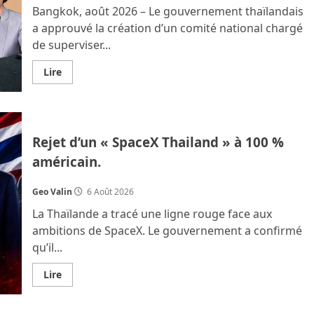
Bangkok, août 2026 – Le gouvernement thaïlandais
a approuvé la création d’un comité national chargé
de superviser...
En
Lire
savoir
plus
sur
Méfiante,
la
Thaïlande
Rejet d’un « SpaceX Thailand » à 100 %
crée
une
américain.
institution
pour
encadrer
les
Geo Valin
6 Août 2026
data
centers
La Thaïlande a tracé une ligne rouge face aux
ambitions de SpaceX. Le gouvernement a confirmé
qu’il...
En
Lire
savoir
plus
sur
Rejet