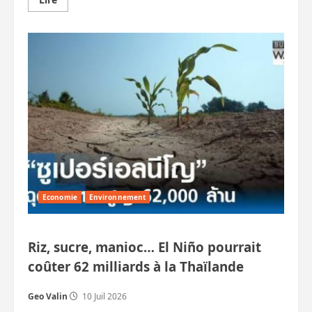
savoir
plus
sur
Les
ponts
de
Koh
Lanta
et
Songkhla
financés
par
la
BM.
Le
pont
terrestre
attendra.
Economie
Environnement
Riz, sucre, manioc… El Niño pourrait
coûter 62 milliards à la Thaïlande
Geo Valin
10 Juil 2026