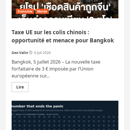
Economie
Monde
Taxe UE sur les colis chinois :
opportunité et menace pour Bangkok
Geo Valin
6 Juil 2026
Bangkok, 5 juillet 2026 – La nouvelle taxe
forfaitaire de 3 € imposée par l’Union
européenne sur...
En
Lire
savoir
plus
sur
Taxe
UE
sur
les
colis
chinois
: