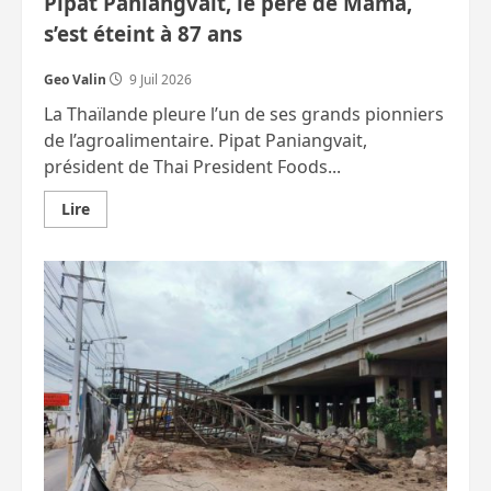
Pipat Paniangvait, le père de Mama,
s’est éteint à 87 ans
Geo Valin
9 Juil 2026
La Thaïlande pleure l’un de ses grands pionniers
de l’agroalimentaire. Pipat Paniangvait,
président de Thai President Foods...
En
Lire
savoir
plus
sur
Pipat
Paniangvait,
le
père
de
Mama,
s’est
éteint
à
87
ans