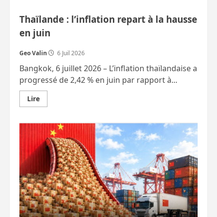
Thaïlande : l’inflation repart à la hausse
en juin
Geo Valin
6 Juil 2026
Bangkok, 6 juillet 2026 – L’inflation thaïlandaise a
progressé de 2,42 % en juin par rapport à...
En
Lire
savoir
plus
sur
Thaïlande
:
l’inflation
repart
à
la
hausse
en
juin