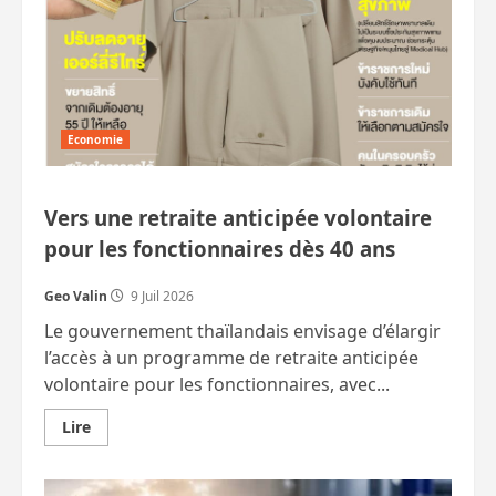
un
mort
sur
Rama
2.
Economie
Vers une retraite anticipée volontaire
pour les fonctionnaires dès 40 ans
Geo Valin
9 Juil 2026
Le gouvernement thaïlandais envisage d’élargir
l’accès à un programme de retraite anticipée
volontaire pour les fonctionnaires, avec...
En
Lire
savoir
plus
sur
Vers