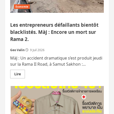
Economie
Les entrepreneurs défaillants bientôt
blacklistés. MàJ : Encore un mort sur
Rama 2.
Geo Valin
9 Juil 2026
MàJ : Un accident dramatique s’est produit jeudi
sur la Rama II Road, à Samut Sakhon :...
En
Lire
savoir
plus
sur
Les
entrepreneurs
défaillants
bientôt
blacklistés.
MàJ
:
Encore