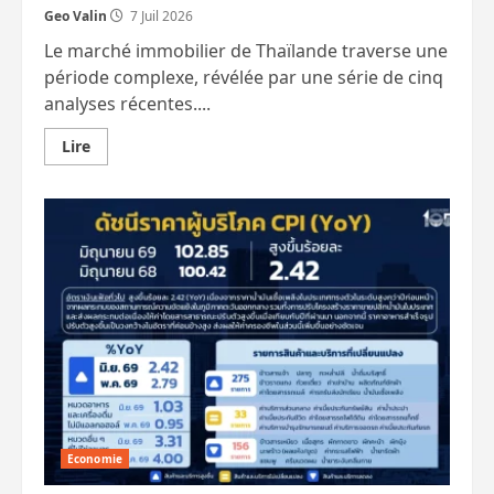
Geo Valin
7 Juil 2026
Le marché immobilier de Thaïlande traverse une
période complexe, révélée par une série de cinq
analyses récentes....
En
Lire
savoir
plus
sur
Plus
de
600
000
logements
à
vendre
en
Thaïlande,
car
les
citoyens
renoncent
d’eux-
mêmes
à
se
Economie
lancer