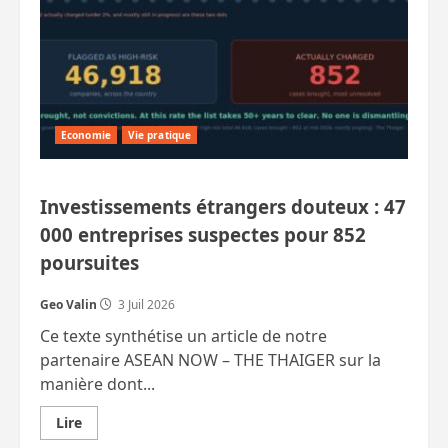
opportunité
et
menace
pour
Bangkok
Economie
Vie pratique
Investissements étrangers douteux : 47
000 entreprises suspectes pour 852
poursuites
Geo Valin
3 Juil 2026
Ce texte synthétise un article de notre
partenaire ASEAN NOW – THE THAIGER sur la
manière dont...
En
Lire
savoir