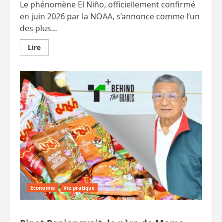
Le phénomène El Niño, officiellement confirmé
en juin 2026 par la NOAA, s’annonce comme l’un
des plus...
En
Lire
savoir
plus
sur
Riz,
sucre,
manioc…
El
Niño
pourrait
coûter
62
milliards
à
la
Thaïlande
Economie
Vie pratique