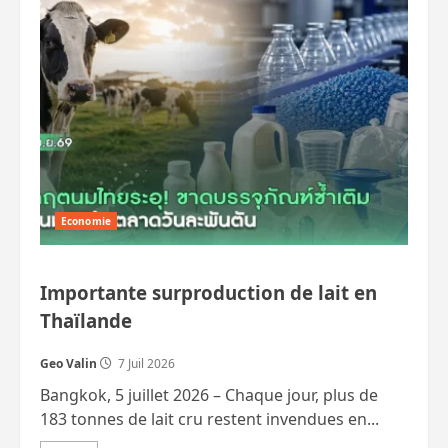
une
retraite
anticipée
volontaire
pour
les
fonctionnaires
dès
40
ans
Economie
Importante surproduction de lait en
Thaïlande
Geo Valin
7 Juil 2026
Bangkok, 5 juillet 2026 – Chaque jour, plus de
183 tonnes de lait cru restent invendues en...