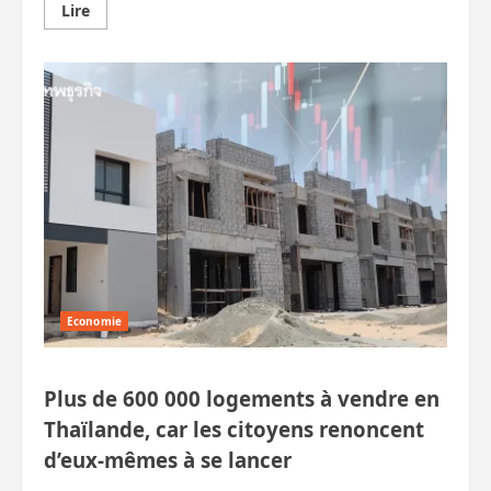
En
Lire
savoir
plus
sur
Importante
surproduction
de
lait
en
Thaïlande
Economie
Plus de 600 000 logements à vendre en
Thaïlande, car les citoyens renoncent
d’eux-mêmes à se lancer