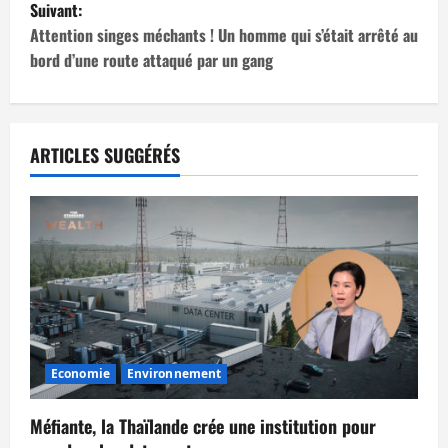
Suivant:
i
Attention singes méchants ! Un homme qui s’était arrêté au
bord d’une route attaqué par un gang
g
a
t
ARTICLES SUGGÉRÉS
i
o
n
d
’
Economie
Environnement
a
Méfiante, la Thaïlande crée une institution pour