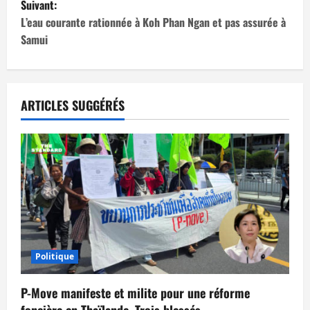
Suivant:
i
L’eau courante rationnée à Koh Phan Ngan et pas assurée à
Samui
g
a
t
ARTICLES SUGGÉRÉS
i
o
n
d
’
Politique
a
P-Move manifeste et milite pour une réforme