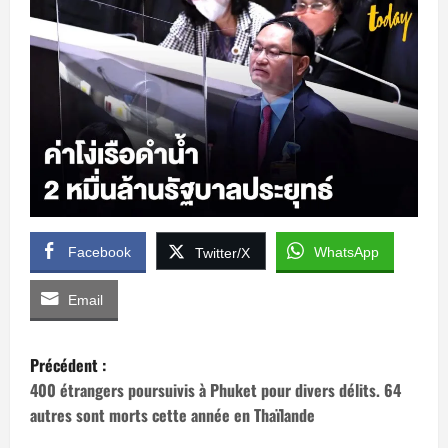
Facebook
WhatsApp
Twitter/X
Email
N
Précédent :
a
400 étrangers poursuivis à Phuket pour divers délits. 64
autres sont morts cette année en Thaïlande
v