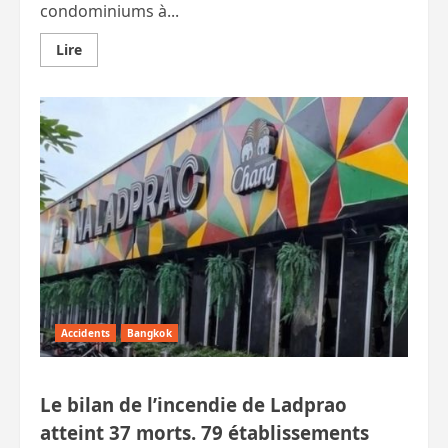
condominiums à...
En
Lire
savoir
plus
sur
Cinquante
condos
de
Bangkok
inaccessibles
en
cas
d’urgence
Accidents
Bangkok
Le bilan de l’incendie de Ladprao
atteint 37 morts. 79 établissements