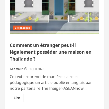
Vie pratique
Comment un étranger peut-il
légalement posséder une maison en
Thaïlande ?
Geo Valin
30 Juil 2026
Ce texte reprend de manière claire et
pédagogique un article publié en anglais par
notre partenaire TheThaiger-ASEANnow....
En
Lire
savoir
plus
sur