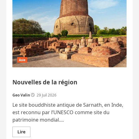
tigres
sauvages
estimée
entre
210
et
257
adultes,
en
Thaïlande
Asie
Nouvelles de la région
Geo Valin
29 Juil 2026
Le site bouddhiste antique de Sarnath, en Inde,
est reconnu par l’UNESCO comme site du
patrimoine mondial....
En
Lire
savoir