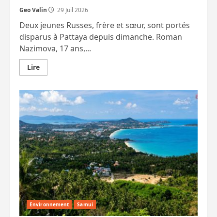
Geo Valin
29 Juil 2026
Deux jeunes Russes, frère et sœur, sont portés
disparus à Pattaya depuis dimanche. Roman
Nazimova, 17 ans,...
En
Lire
savoir
plus
sur
Encore
des
Français
et
des
Suisses
arrêtés.
Deux
très
jeunes
Russes
disparaissent
à
Pattaya.
MàJ.
Etc.
Environnement
Samui