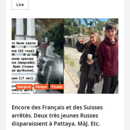
En
Lire
savoir
plus
sur
177
millions
de
bahts
envolés
en
une
semaine
à
cause
des
arnaques
en
ligne,
en
Thaïlande
Bangkok
Pattaya
Phuket
Encore des Français et des Suisses
arrêtés. Deux très jeunes Russes
disparaissent à Pattaya. MàJ. Etc.