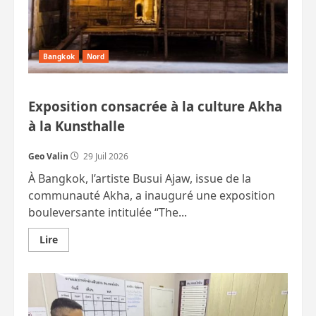
Bangkok
Nord
Exposition consacrée à la culture Akha
à la Kunsthalle
Geo Valin
29 Juil 2026
À Bangkok, l’artiste Busui Ajaw, issue de la
communauté Akha, a inauguré une exposition
bouleversante intitulée “The...
En
Lire
savoir
plus
sur
Exposition
consacrée
à
la