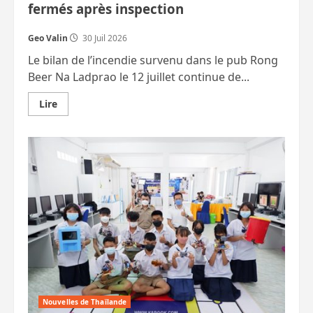
fermés après inspection
Geo Valin
30 Juil 2026
Le bilan de l’incendie survenu dans le pub Rong
Beer Na Ladprao le 12 juillet continue de...
En
Lire
savoir
plus
sur
Le
bilan
de
l’incendie
de
Ladprao
atteint
37
morts.
79
établissements
fermés
après
inspection
Nouvelles de Thaïlande