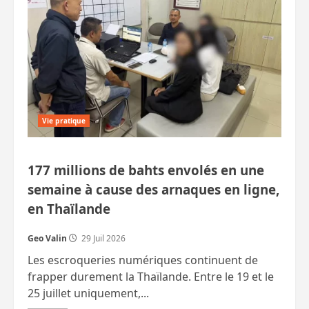
culture
Akha
à
la
Kunsthalle
Vie pratique
177 millions de bahts envolés en une
semaine à cause des arnaques en ligne,
en Thaïlande
Geo Valin
29 Juil 2026
Les escroqueries numériques continuent de
frapper durement la Thaïlande. Entre le 19 et le
25 juillet uniquement,...