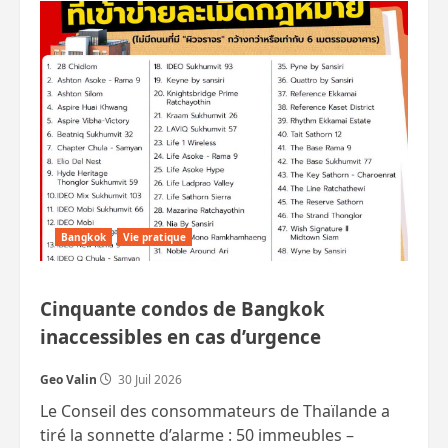
Comment
un
étranger
peut-
il
légalement
posséder
une
maison
en
Thaïlande
?
Bangkok
Vie pratique
Cinquante condos de Bangkok
inaccessibles en cas d’urgence
Geo Valin
30 Juil 2026
Le Conseil des consommateurs de Thaïlande a
tiré la sonnette d’alarme : 50 immeubles –