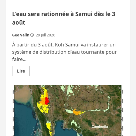
L’eau sera rationnée à Samui dès le 3
août
Geo Valin
29 Juil 2026
À partir du 3 août, Koh Samui va instaurer un
système de distribution d’eau tournante pour
faire...
En
Lire
savoir
plus
sur
L’eau
sera
rationnée
à
Samui
dès
le
3
août