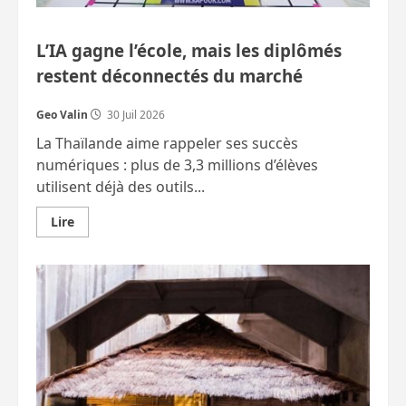
L’IA gagne l’école, mais les diplômés
restent déconnectés du marché
Geo Valin
30 Juil 2026
La Thaïlande aime rappeler ses succès
numériques : plus de 3,3 millions d’élèves
utilisent déjà des outils...
En
Lire
savoir
plus
sur
L’IA
gagne
l’école,
mais
les
diplômés
restent
déconnectés
du
marché