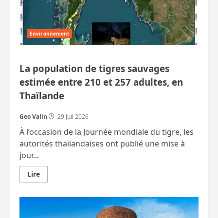
Environnement
La population de tigres sauvages
estimée entre 210 et 257 adultes, en
Thaïlande
Geo Valin
29 Juil 2026
À l’occasion de la Journée mondiale du tigre, les
autorités thaïlandaises ont publié une mise à
jour...
En
Lire
savoir
plus
sur
La
population
de