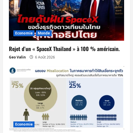
l
e
Economie
Monde
Rejet d’un « SpaceX Thailand » à 100 % américain.
Geo Valin
6 Août 2026
Economie