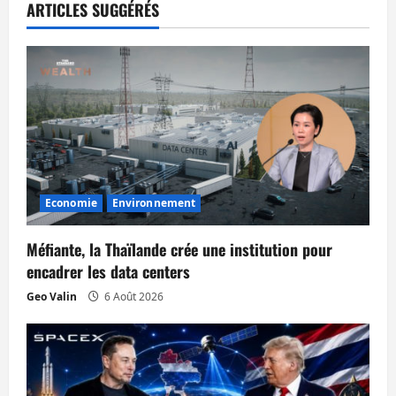
t
ARTICLES SUGGÉRÉS
i
o
n
d
’
Economie
Environnement
a
Méfiante, la Thaïlande crée une institution pour
r
encadrer les data centers
Geo Valin
6 Août 2026
t
i
c