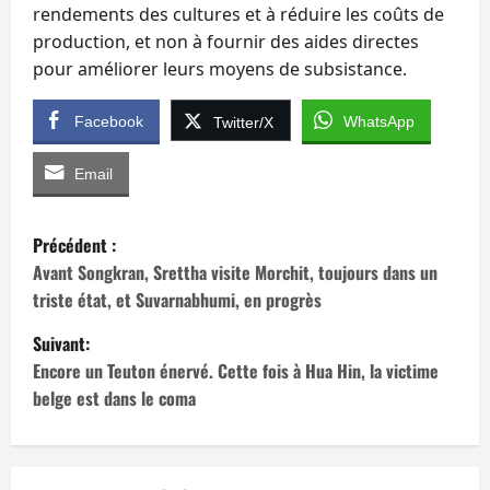
rendements des cultures et à réduire les coûts de
production, et non à fournir des aides directes
pour améliorer leurs moyens de subsistance.
Facebook
WhatsApp
Twitter/X
Email
N
Précédent :
a
Avant Songkran, Srettha visite Morchit, toujours dans un
triste état, et Suvarnabhumi, en progrès
v
Suivant:
i
Encore un Teuton énervé. Cette fois à Hua Hin, la victime
belge est dans le coma
g
a