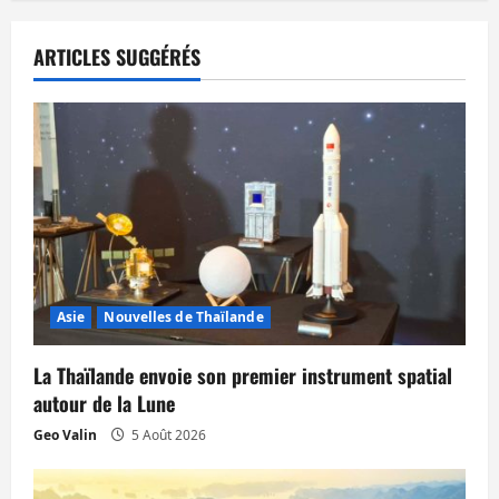
a
t
ARTICLES SUGGÉRÉS
i
o
n
d
’
Asie
Nouvelles de Thaïlande
a
La Thaïlande envoie son premier instrument spatial
r
autour de la Lune
t
Geo Valin
5 Août 2026
i