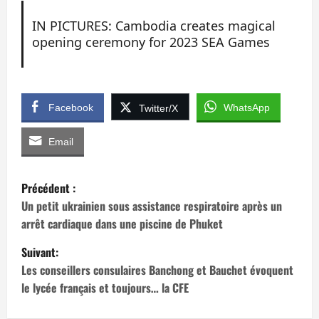
IN PICTURES: Cambodia creates magical
opening ceremony for 2023 SEA Games
Facebook
WhatsApp
Twitter/X
Email
N
Précédent :
a
Un petit ukrainien sous assistance respiratoire après un
arrêt cardiaque dans une piscine de Phuket
v
Suivant:
i
Les conseillers consulaires Banchong et Bauchet évoquent
le lycée français et toujours… la CFE
g