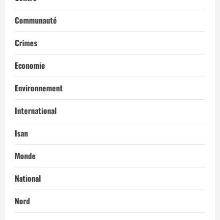
i
c
Communauté
l
Crimes
e
Economie
Environnement
International
Isan
Monde
National
Nord