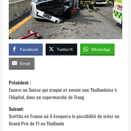
Facebook
Twitter/X
WhatsApp
Email
N
Précédent :
a
Encore un Suisse qui craque et envoie une Thaïlandaise à
l’hôpital, dans un supermarché de Trang
v
Suivant:
i
Srettha en France où il évoquera la possibilité de créer un
Grand Prix de F1 en Thaïlande
g