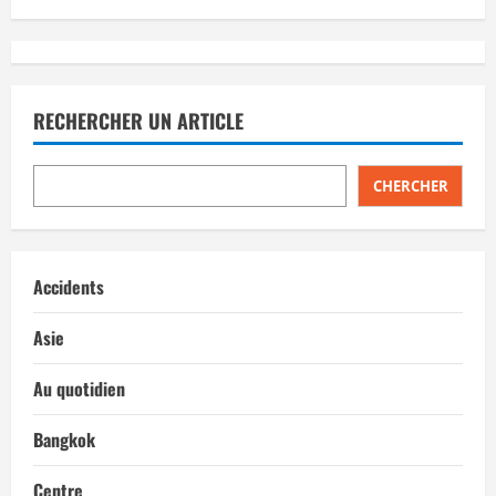
a
t
RECHERCHER UN ARTICLE
i
o
CHERCHER
n
d
Accidents
’
Asie
a
Au quotidien
r
Bangkok
t
Centre