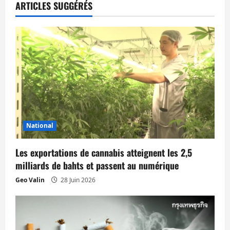
t
ARTICLES SUGGÉRÉS
i
o
n
d
’
National
a
Les exportations de cannabis atteignent les 2,5
r
milliards de bahts et passent au numérique
t
Geo Valin
28 Juin 2026
i
c