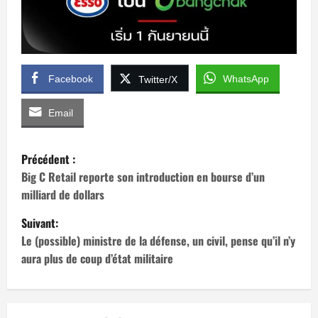
Facebook
WhatsApp
Twitter/X
Email
N
Précédent :
a
Big C Retail reporte son introduction en bourse d’un
milliard de dollars
v
Suivant:
i
Le (possible) ministre de la défense, un civil, pense qu’il n’y
aura plus de coup d’état militaire
g
a