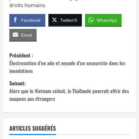
droits humains.
Facebook
Twitter/X
WhatsApp
Email
N
Précédent :
a
Électrocution d’un ado et noyade d’un secouriste dans les
inondations
v
Suivant:
i
Alors que le Vietnam séduit, la Thaïlande pourrait offrir des
coupons aux étrangers
g
a
t
ARTICLES SUGGÉRÉS