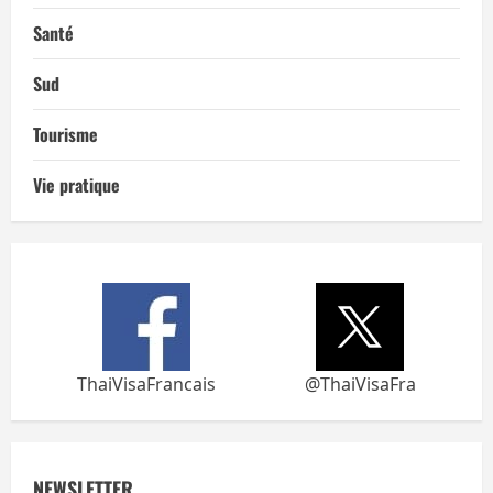
Santé
Sud
Tourisme
Vie pratique
ThaiVisaFrancais
@ThaiVisaFra
NEWSLETTER