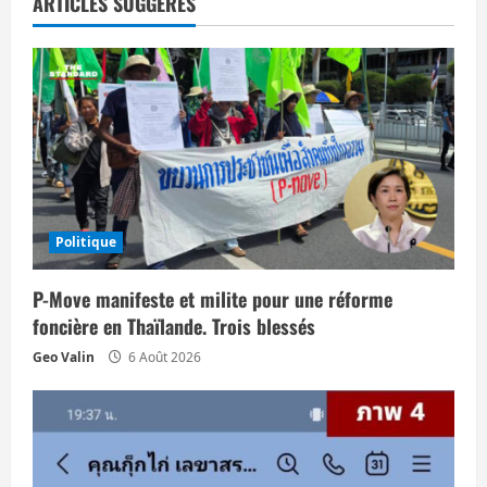
t
ARTICLES SUGGÉRÉS
i
o
n
d
’
Politique
a
P-Move manifeste et milite pour une réforme
r
foncière en Thaïlande. Trois blessés
Geo Valin
6 Août 2026
t
i
c