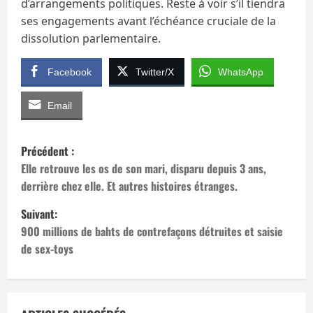
d’arrangements politiques. Reste à voir s’il tiendra
ses engagements avant l’échéance cruciale de la
dissolution parlementaire.
Facebook
Twitter/X
WhatsApp
Email
N
Précédent :
a
Elle retrouve les os de son mari, disparu depuis 3 ans,
derrière chez elle. Et autres histoires étranges.
v
Suivant:
i
900 millions de bahts de contrefaçons détruites et saisie
de sex-toys
g
a