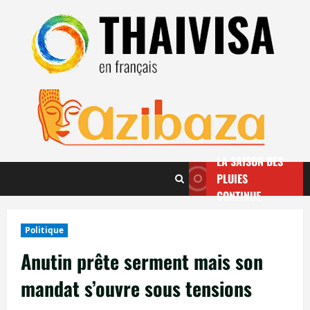
Aller
au
contenu
LA SAISON DES
PLUIES
CONTINUE
Politique
Anutin prête serment mais son
mandat s’ouvre sous tensions