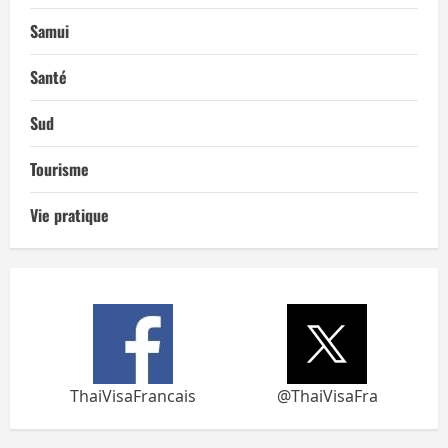
Samui
Santé
Sud
Tourisme
Vie pratique
ThaiVisaFrancais
@ThaiVisaFra