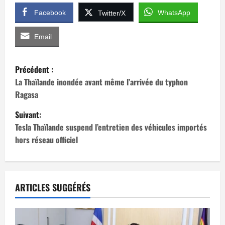
Facebook
WhatsApp
Twitter/X
Email
N
Précédent :
a
La Thaïlande inondée avant même l’arrivée du typhon
Ragasa
v
Suivant:
i
Tesla Thaïlande suspend l’entretien des véhicules importés
hors réseau officiel
g
a
t
ARTICLES SUGGÉRÉS
i