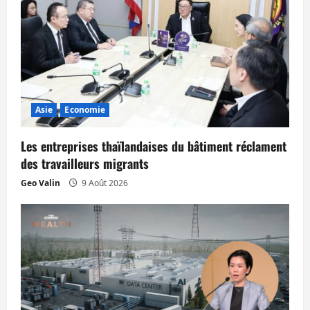
o
n
d
’
Asie
Economie
a
Les entreprises thaïlandaises du bâtiment réclament
r
des travailleurs migrants
t
Geo Valin
9 Août 2026
i
c
l
e