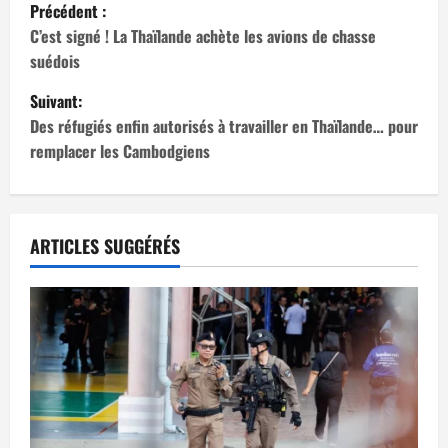
N
Précédent :
a
C’est signé ! La Thaïlande achète les avions de chasse
suédois
v
Suivant:
i
Des réfugiés enfin autorisés à travailler en Thaïlande… pour
remplacer les Cambodgiens
g
a
t
ARTICLES SUGGÉRÉS
i
o
n
d