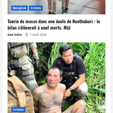
’
Bangkok
Crimes
a
Tuerie de masse dans une école de Nonthaburi : le
r
bilan s’élèverait à neuf morts. MàJ
t
Geo Valin
7 Août 2026
i
c
l
e
Crimes