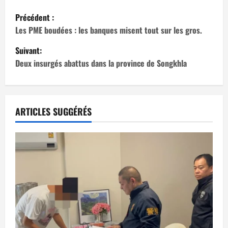
N
Précédent :
a
Les PME boudées : les banques misent tout sur les gros.
Suivant:
v
Deux insurgés abattus dans la province de Songkhla
i
g
ARTICLES SUGGÉRÉS
a
t
i
o
n
d