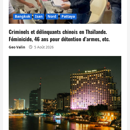
’
Bangkok
Isan
Nord
Pattaya
a
Criminels et délinquants chinois en Thaïlande.
r
Féminicide, 46 ans pour détention d’armes, etc.
t
Geo Valin
5 Août 2026
i
c
l
e