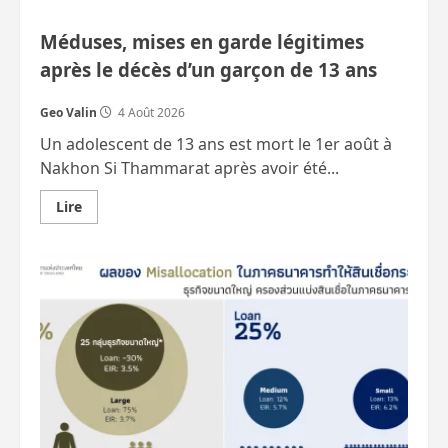
Méduses, mises en garde légitimes
après le décès d’un garçon de 13 ans
Geo Valin
4 Août 2026
Un adolescent de 13 ans est mort le 1er août à
Nakhon Si Thammarat après avoir été...
En
Lire
savoir
plus
sur
Méduses,
mises
en
garde
légitimes
après
le
décès
d’un
garçon
de
13
ans