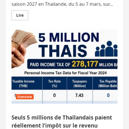
saison 2027 en Thaïlande, du 5 au 7 mars, sur...
En
Lire
savoir
plus
sur
Début
de
saison
MotoGP
2027
:
Buriram
ouvre
une
nouvelle
ère
Economie
Seuls 5 millions de Thaïlandais paient
réellement l’impôt sur le revenu