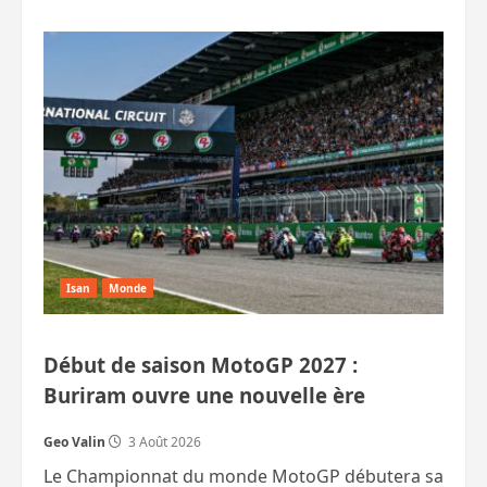
plus
sur
Un
spa
en
feu
à
Phuket.
Deux
personnes
tuées
par
un
chauffard
ivre,
aussi
à
Phuket.
Et
Isan
Monde
autres
accidents.
Début de saison MotoGP 2027 :
Buriram ouvre une nouvelle ère
Geo Valin
3 Août 2026
Le Championnat du monde MotoGP débutera sa