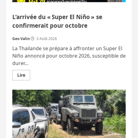
L’arrivée du « Super El Niño » se
confirmerait pour octobre
Geo Valin
3 Août 2026
La Thaïlande se prépare à affronter un Super El
Niño annoncé pour octobre 2026, susceptible de
durer...
En
Lire
savoir
plus
sur
L’arrivée
du
« Super
El
Niño »
se
confirmerait
pour
octobre