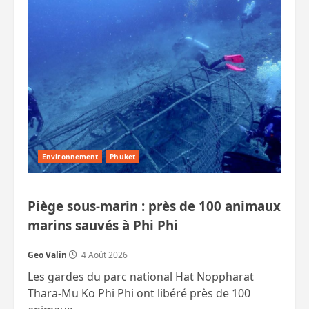
de
la
région
Environnement
Phuket
Piège sous‑marin : près de 100 animaux
marins sauvés à Phi Phi
Geo Valin
4 Août 2026
Les gardes du parc national Hat Noppharat
Thara‑Mu Ko Phi Phi ont libéré près de 100