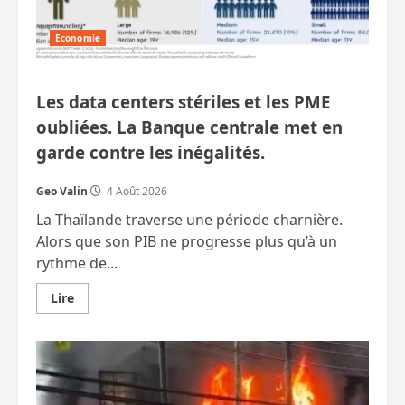
Economie
Les data centers stériles et les PME
oubliées. La Banque centrale met en
garde contre les inégalités.
Geo Valin
4 Août 2026
La Thaïlande traverse une période charnière.
Alors que son PIB ne progresse plus qu’à un
rythme de...
En
Lire
savoir
plus
sur
Les
data
centers
stériles
et