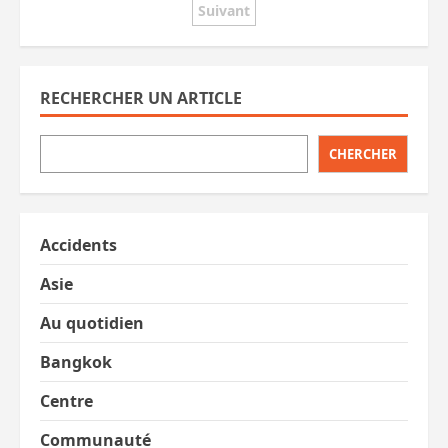
deux
Suivant
des
policiers
tués
lors
publications
d’une
opération
antidrogue.
RECHERCHER UN ARTICLE
MàJ,
des
suspects
arrêtés
CHERCHER
Accidents
Asie
Au quotidien
Bangkok
Centre
Communauté