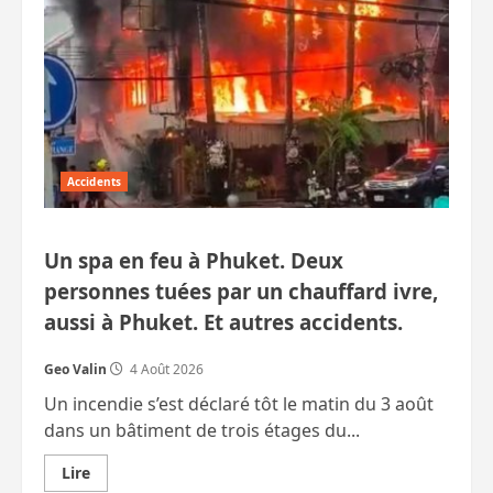
les
PME
oubliées.
La
Banque
centrale
met
en
garde
contre
les
inégalités.
Accidents
Un spa en feu à Phuket. Deux
personnes tuées par un chauffard ivre,
aussi à Phuket. Et autres accidents.
Geo Valin
4 Août 2026
Un incendie s’est déclaré tôt le matin du 3 août
dans un bâtiment de trois étages du...
En
Lire
savoir