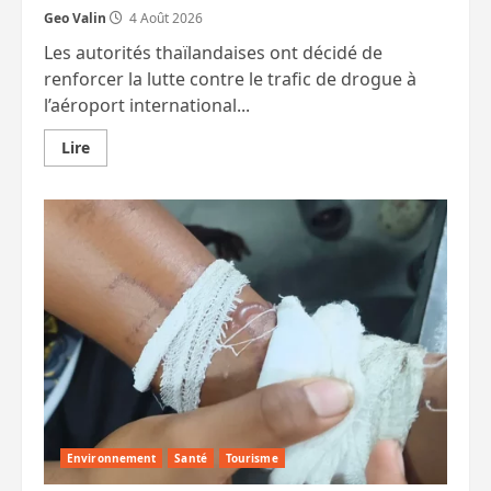
Geo Valin
4 Août 2026
Les autorités thaïlandaises ont décidé de
renforcer la lutte contre le trafic de drogue à
l’aéroport international...
En
Lire
savoir
plus
sur
Des
chiens
renifleurs
déployés
en
permanence
à
Suvarnabhumi
Environnement
Santé
Tourisme