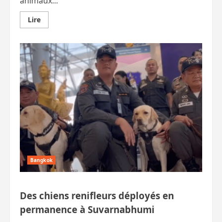
animaux...
En
Lire
savoir
plus
sur
Piège
sous‑marin
:
près
de
100
animaux
marins
sauvés
à
Phi
Phi
Bangkok
Des chiens renifleurs déployés en
permanence à Suvarnabhumi