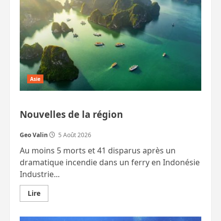
Asie
Nouvelles de la région
Geo Valin
5 Août 2026
Au moins 5 morts et 41 disparus après un
dramatique incendie dans un ferry en Indonésie
Industrie...
En
Lire
savoir
plus
sur
Nouvelles