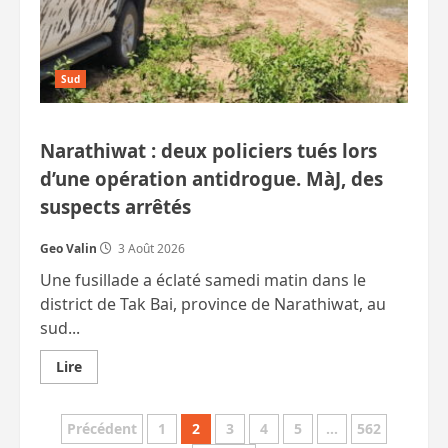
Sud
Narathiwat : deux policiers tués lors
d’une opération antidrogue. MàJ, des
suspects arrêtés
Geo Valin
3 Août 2026
Une fusillade a éclaté samedi matin dans le
district de Tak Bai, province de Narathiwat, au
sud...
En
Lire
savoir
plus
sur
Pagination
Narathiwat
Précédent
1
2
3
4
5
…
562
: