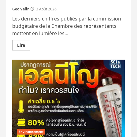
Geo Valin
3 Août 2026
Les derniers chiffres publiés par la commission
budgétaire de la Chambre des représentants
mettent en lumière les...
En
Lire
savoir
plus
sur
Seuls
5
millions
de
Thaïlandais
paient
réellement
l’impôt
sur
le
revenu
Environnement