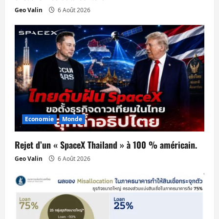
Geo Valin
6 Août 2026
t
i
c
l
e
Economie
Monde
Rejet d’un « SpaceX Thailand » à 100 % américain.
Geo Valin
6 Août 2026