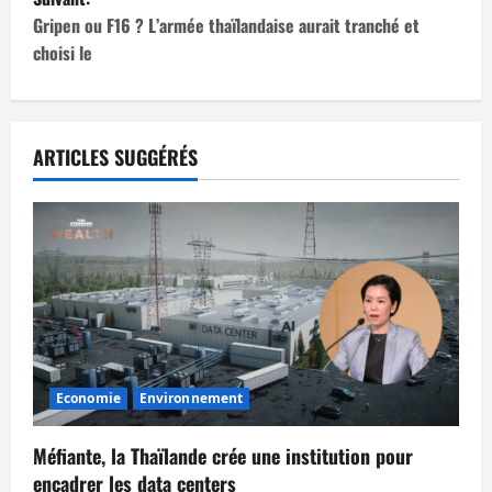
i
Gripen ou F16 ? L’armée thaïlandaise aurait tranché et
choisi le
g
a
t
ARTICLES SUGGÉRÉS
i
o
n
d
’
Economie
Environnement
a
Méfiante, la Thaïlande crée une institution pour
r
encadrer les data centers