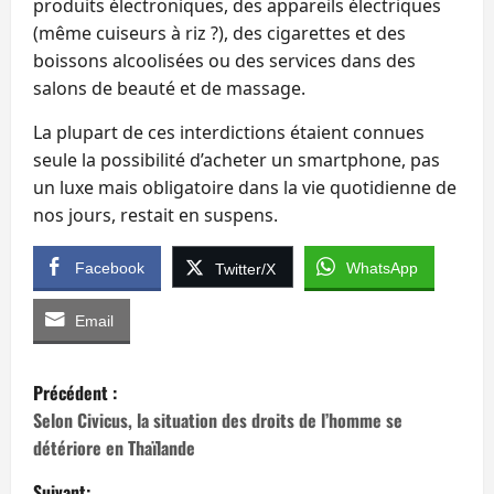
produits électroniques, des appareils électriques
(même cuiseurs à riz ?), des cigarettes et des
boissons alcoolisées ou des services dans des
salons de beauté et de massage.
La plupart de ces interdictions étaient connues
seule la possibilité d’acheter un smartphone, pas
un luxe mais obligatoire dans la vie quotidienne de
nos jours, restait en suspens.
Facebook
WhatsApp
Twitter/X
Email
N
Précédent :
a
Selon Civicus, la situation des droits de l’homme se
détériore en Thaïlande
v
Suivant: