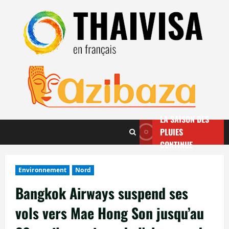
Aller
au
contenu
LA SAISON DES
PLUIES
CONTINUE
Environnement
Nord
Bangkok Airways suspend ses
vols vers Mae Hong Son jusqu’au