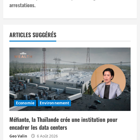
g
arrestations.
a
t
ARTICLES SUGGÉRÉS
i
o
n
d
’
Economie
Environnement
a
r
Méfiante, la Thaïlande crée une institution pour
encadrer les data centers
t
Geo Valin
6 Août 2026