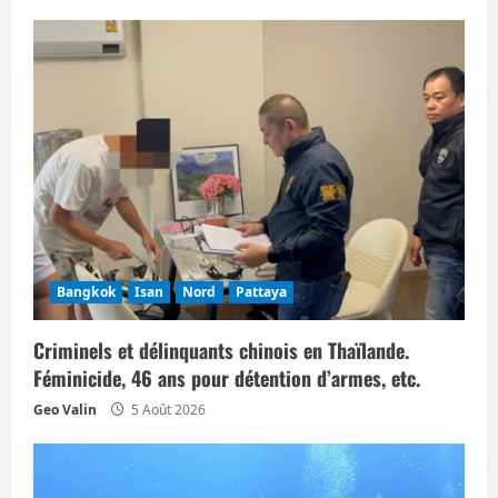
i
c
l
e
Bangkok
Isan
Nord
Pattaya
Criminels et délinquants chinois en Thaïlande.
Féminicide, 46 ans pour détention d’armes, etc.
Geo Valin
5 Août 2026