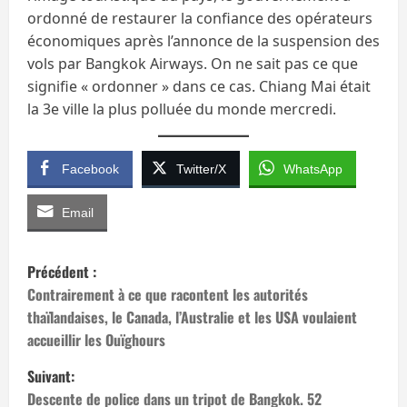
ordonné de restaurer la confiance des opérateurs
économiques après l’annonce de la suspension des
vols par Bangkok Airways. On ne sait pas ce que
signifie « ordonner » dans ce cas. Chiang Mai était
la 3e ville la plus polluée du monde mercredi.
Facebook
Twitter/X
WhatsApp
Email
N
Précédent :
a
Contrairement à ce que racontent les autorités
thaïlandaises, le Canada, l’Australie et les USA voulaient
v
accueillir les Ouïghours
i
Suivant:
Descente de police dans un tripot de Bangkok. 52