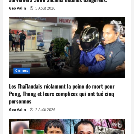
i
Geo Valin
5 Août 2026
c
l
e
Crimes
Les Thaïlandais réclament la peine de mort pour
Pong, Thong et leurs complices qui ont tué cinq
personnes
Geo Valin
2 Août 2026