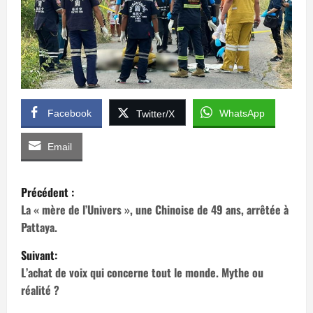
Facebook
WhatsApp
Twitter/X
Email
N
Précédent :
a
La « mère de l’Univers », une Chinoise de 49 ans, arrêtée à
Pattaya.
v
Suivant:
i
L’achat de voix qui concerne tout le monde. Mythe ou
réalité ?
g