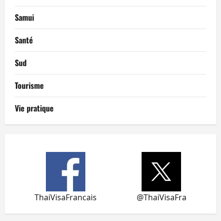
Samui
Santé
Sud
Tourisme
Vie pratique
ThaiVisaFrancais
@ThaiVisaFra