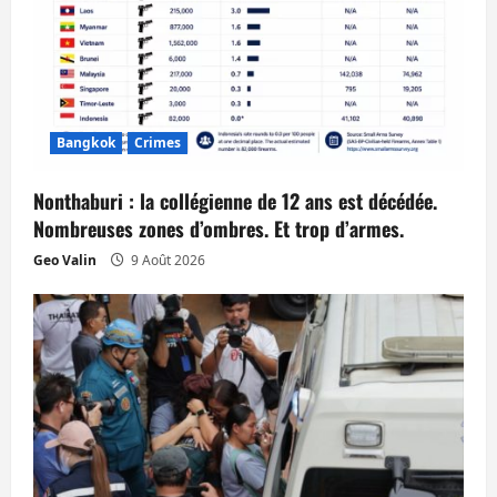
d
’
a
Bangkok
Crimes
r
Nonthaburi : la collégienne de 12 ans est décédée.
t
Nombreuses zones d’ombres. Et trop d’armes.
i
Geo Valin
9 Août 2026
c
l
e