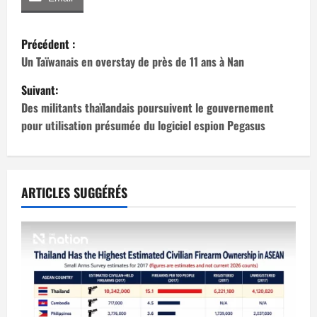
N
Précédent :
a
Un Taïwanais en overstay de près de 11 ans à Nan
Suivant:
v
Des militants thaïlandais poursuivent le gouvernement
i
pour utilisation présumée du logiciel espion Pegasus
g
a
ARTICLES SUGGÉRÉS
t
i
o
n