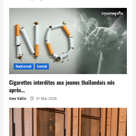
t
i
c
l
e
National
Santé
Cigarettes interdites aux jeunes thaïlandais nés
après…
Geo Valin
31 Mai 2026