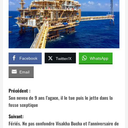
Facebook
WhatsApp
Twitter/X
Email
N
Précédent :
a
Son neveu de 9 ans l’agace, il le tue puis le jette dans la
fosse sceptique
v
Suivant:
i
Fériés. Ne pas confondre Visakha Bucha et l’anniversaire de