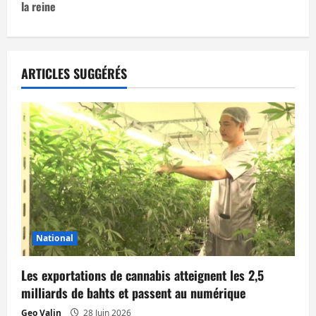
la reine
g
a
t
ARTICLES SUGGÉRÉS
i
o
n
d
’
National
a
Les exportations de cannabis atteignent les 2,5
r
milliards de bahts et passent au numérique
Geo Valin
28 Juin 2026