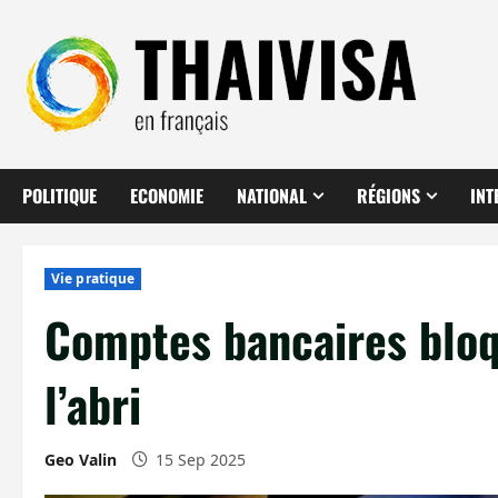
Aller
au
contenu
POLITIQUE
ECONOMIE
NATIONAL
RÉGIONS
INT
Vie pratique
Comptes bancaires bloq
l’abri
Geo Valin
15 Sep 2025