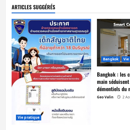
i
ARTICLES SUGGÉRÉS
g
a
t
i
o
Bangkok
Vie
n
Bangkok : les 
main séduisent 
d
démentiels du 
’
Geo Valin
2 Ao
a
Vie pratique
r