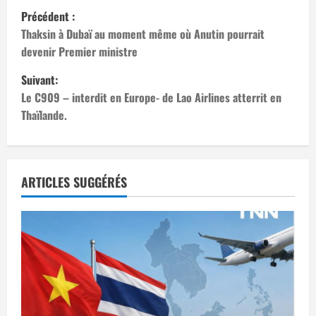
N
Précédent :
a
Thaksin à Dubaï au moment même où Anutin pourrait
devenir Premier ministre
v
Suivant:
i
Le C909 – interdit en Europe- de Lao Airlines atterrit en
Thaïlande.
g
a
t
ARTICLES SUGGÉRÉS
i
o
n
d