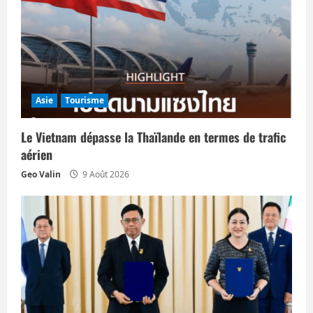
’
a
r
t
Asie
Tourisme
i
Le Vietnam dépasse la Thaïlande en termes de trafic
aérien
c
Geo Valin
9 Août 2026
l
e