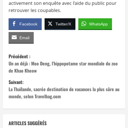
activement son enquête avec l’aide du public pour
retrouver les coupables.
Facebook
Twitter/X
WhatsApp
Email
N
Précédent :
a
Un an déjà : Moo Deng, l’hippopotame star mondiale du zoo
de Khao Kheow
v
Suivant:
i
La Thaïlande, sacrée destination de vacances la plus sûre au
monde, selon Travelbag.com
g
a
t
ARTICLES SUGGÉRÉS