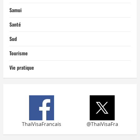
Samui
Santé
Sud
Tourisme
Vie pratique
ThaiVisaFrancais
@ThaiVisaFra