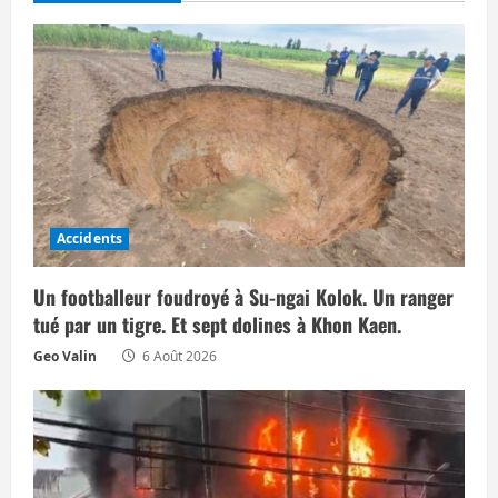
i
o
n
d
’
Accidents
a
Un footballeur foudroyé à Su-ngai Kolok. Un ranger
r
tué par un tigre. Et sept dolines à Khon Kaen.
t
Geo Valin
6 Août 2026
i
c