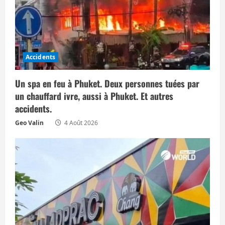
l
e
Accidents
Un spa en feu à Phuket. Deux personnes tuées par
un chauffard ivre, aussi à Phuket. Et autres
accidents.
Geo Valin
4 Août 2026