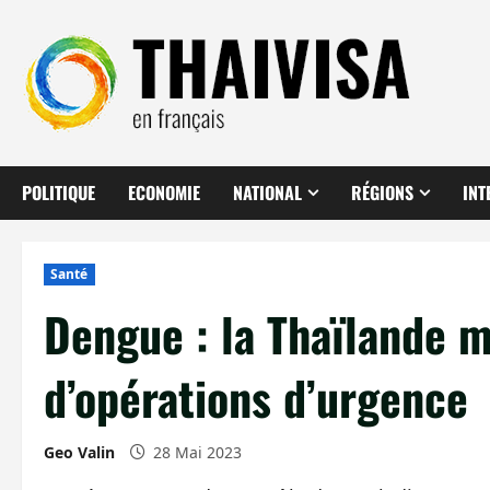
Aller
au
contenu
POLITIQUE
ECONOMIE
NATIONAL
RÉGIONS
INT
Santé
Dengue : la Thaïlande m
d’opérations d’urgence
Geo Valin
28 Mai 2023