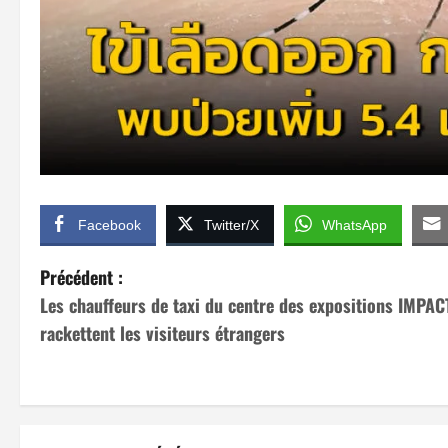
Facebook
Twitter/X
WhatsApp
N
Précédent :
Les chauffeurs de taxi du centre des expositions IMPAC
a
rackettent les visiteurs étrangers
v
i