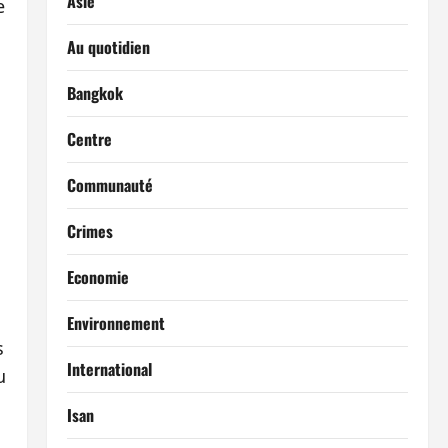
Asie
e
Au quotidien
Bangkok
Centre
Communauté
Crimes
Economie
Environnement
s
International
u
Isan