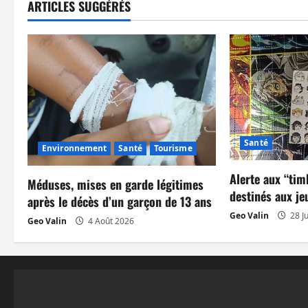
g
ARTICLES SUGGÉRÉS
a
t
i
o
n
Santé
Environnement
Santé
Tourisme
d
Alerte aux “tim
Méduses, mises en garde légitimes
destinés aux je
’
après le décès d’un garçon de 13 ans
Geo Valin
28 Ju
Geo Valin
4 Août 2026
a
r
t