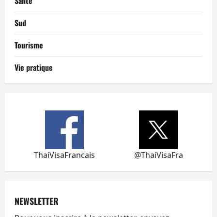
Santé
Sud
Tourisme
Vie pratique
ThaiVisaFrancais
@ThaiVisaFra
NEWSLETTER