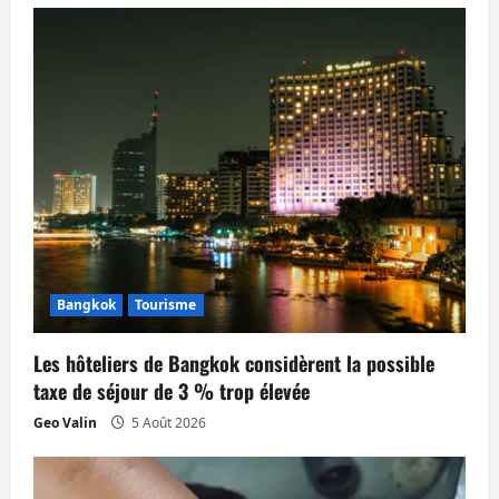
t
i
o
n
d
’
a
Bangkok
Tourisme
r
Les hôteliers de Bangkok considèrent la possible
t
taxe de séjour de 3 % trop élevée
i
Geo Valin
5 Août 2026
c