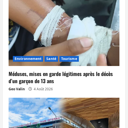
l
e
Environnement
Santé
Tourisme
Méduses, mises en garde légitimes après le décès
d’un garçon de 13 ans
Geo Valin
4 Août 2026