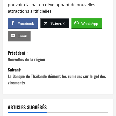
pouvoir d’achat en développant de nouvelles
attractions artificielles.
Facebook
WhatsApp
Twitter/X
Email
N
Précédent :
a
Nouvelles de la région
Suivant:
v
La Banque de Thaïlande dément les rumeurs sur le gel des
i
virements
g
a
ARTICLES SUGGÉRÉS