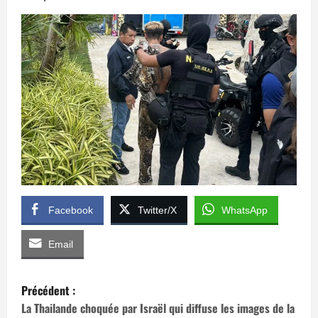
Facebook
Twitter/X
WhatsApp
Email
N
Précédent :
a
La Thailande choquée par Israël qui diffuse les images de la