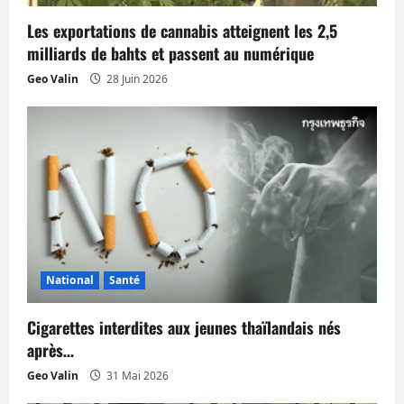
a
Les exportations de cannabis atteignent les 2,5
r
milliards de bahts et passent au numérique
t
Geo Valin
28 Juin 2026
i
c
l
e
National
Santé
Cigarettes interdites aux jeunes thaïlandais nés
après…
Geo Valin
31 Mai 2026