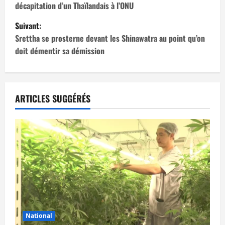
décapitation d’un Thaïlandais à l’ONU
v
Suivant:
i
Srettha se prosterne devant les Shinawatra au point qu’on
doit démentir sa démission
g
a
t
ARTICLES SUGGÉRÉS
i
o
n
d
’
National