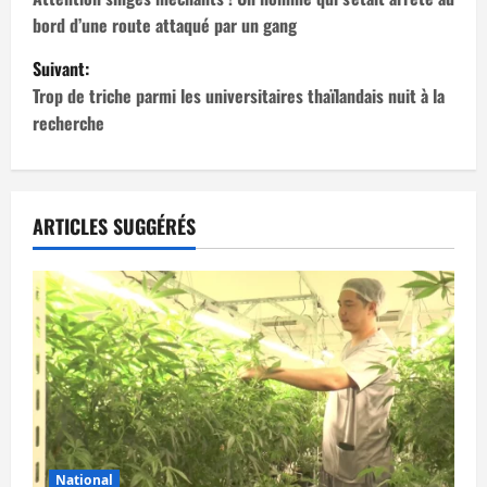
a
bord d’une route attaqué par un gang
v
Suivant:
i
Trop de triche parmi les universitaires thaïlandais nuit à la
recherche
g
a
t
ARTICLES SUGGÉRÉS
i
o
n
d
’
National