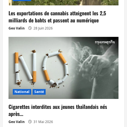
a
Les exportations de cannabis atteignent les 2,5
r
milliards de bahts et passent au numérique
t
Geo Valin
28 Juin 2026
i
c
l
e
National
Santé
Cigarettes interdites aux jeunes thaïlandais nés
après…
Geo Valin
31 Mai 2026