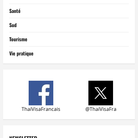
Santé
Sud
Tourisme
Vie pratique
ThaiVisaFrancais
@ThaiVisaFra