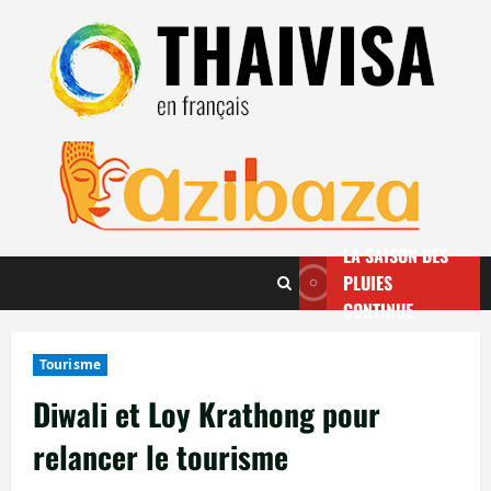
Aller
au
contenu
LA SAISON DES
PLUIES
CONTINUE
Tourisme
Diwali et Loy Krathong pour
relancer le tourisme