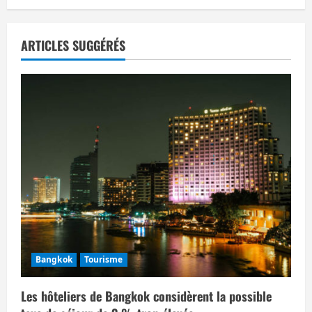
g
a
ARTICLES SUGGÉRÉS
t
i
o
n
d
’
a
Bangkok
Tourisme
r
Les hôteliers de Bangkok considèrent la possible
t