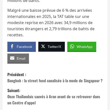
millions de bahts.
Malgré une baisse prévue de 6 % des arrivées
internationales en 2025, la TAT table sur une
modeste reprise en 2026 avec 34,9 millions de
touristes étrangers et 2,79 trillions de bahts de
recettes.
Facebook
Twitter/X
WhatsApp
Email
N
Précédent :
a
Bangkok : la street food canalisée à la mode de Singapour ?
Suivant:
v
Onze Thaïlandais sauvés à Aran avant de se retrouver dans
i
un Centre d’appel