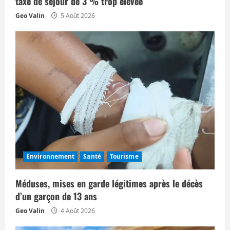
taxe de séjour de 3 % trop élevée
i
Geo Valin
5 Août 2026
c
l
e
Environnement
Santé
Tourisme
Méduses, mises en garde légitimes après le décès
d’un garçon de 13 ans
Geo Valin
4 Août 2026