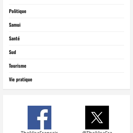
Politique
Samui
Santé
Sud
Tourisme
Vie pratique
ThaiVisaFrancais
@ThaiVisaFra