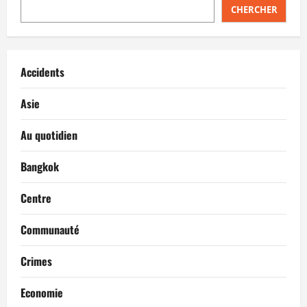
CHERCHER
o
n
Accidents
d
’
Asie
a
Au quotidien
r
Bangkok
t
Centre
i
Communauté
c
Crimes
l
Economie