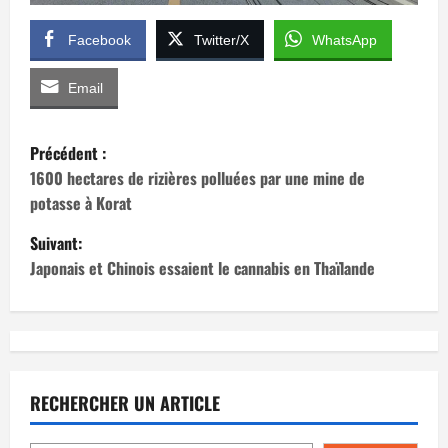
Facebook
Twitter/X
WhatsApp
Email
N
Précédent :
a
1600 hectares de rizières polluées par une mine de
potasse à Korat
v
Suivant:
i
Japonais et Chinois essaient le cannabis en Thaïlande
g
a
t
RECHERCHER UN ARTICLE
i