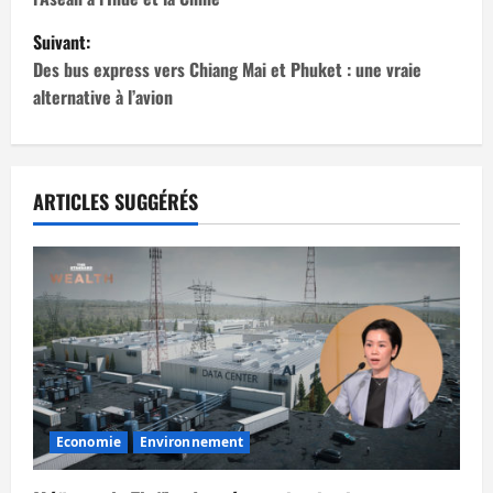
v
Suivant:
i
Des bus express vers Chiang Mai et Phuket : une vraie
alternative à l’avion
g
a
t
ARTICLES SUGGÉRÉS
i
o
n
d
’
Economie
Environnement
a