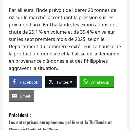
Par ailleurs, l’Inde prévoit de libérer 20 tonnes de
riz sur le marché, accentuant la pression sur les
prix mondiaux. En Thaïlande, les exportations ont
chuté de 25,1 % en volume et de 35,4 % en valeur
sur les sept premiers mois de 2025, selon le
Département du commerce extérieur. La hausse de
la production mondiale et la baisse de la demande
en provenance d’Indonésie et des Philippines
aggravent la situation.
Facebook
Twitter/X
WhatsApp
Email
N
Précédent :
a
Les entreprises européennes préfèrent la Thaïlande et
l’Asean à l’Inde et la Chine