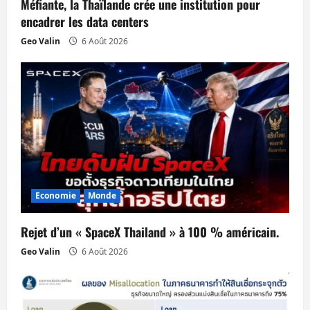
Méfiante, la Thaïlande crée une institution pour
r
encadrer les data centers
Geo Valin
6 Août 2026
t
i
c
l
e
Economie
Monde
Rejet d’un « SpaceX Thailand » à 100 % américain.
Geo Valin
6 Août 2026