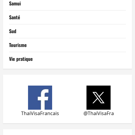
Samui
Santé
Sud
Tourisme
Vie pratique
ThaiVisaFrancais
@ThaiVisaFra