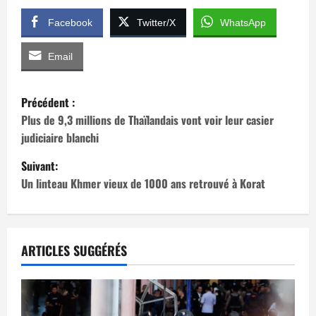
Facebook
Twitter/X
WhatsApp
Email
N
Précédent :
a
Plus de 9,3 millions de Thaïlandais vont voir leur casier
judiciaire blanchi
v
Suivant:
i
Un linteau Khmer vieux de 1000 ans retrouvé à Korat
g
a
ARTICLES SUGGÉRÉS
t
i