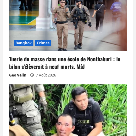
o
n
d
’
Bangkok
Crimes
a
Tuerie de masse dans une école de Nonthaburi : le
bilan s’élèverait à neuf morts. MàJ
r
Geo Valin
7 Août 2026
t
i
c
l
e