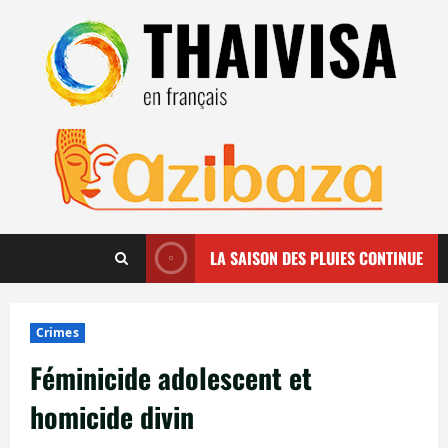
Aller
au
contenu
LA SAISON DES PLUIES CONTINUE
Crimes
Féminicide adolescent et
homicide divin