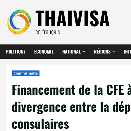
Aller
au
contenu
POLITIQUE
ECONOMIE
NATIONAL
RÉGIONS
INT
Communauté
Financement de la CFE à
divergence entre la dép
consulaires