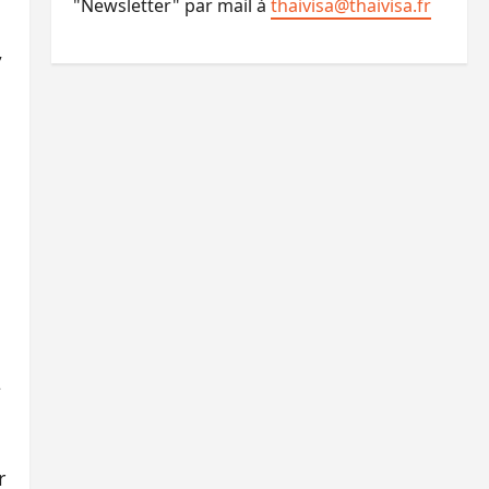
"Newsletter" par mail à
thaivisa@thaivisa.fr
,
»
r