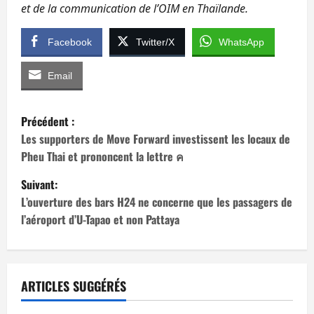
et de la communication de l’OIM en Thaïlande.
Facebook
Twitter/X
WhatsApp
Email
N
Précédent :
a
Les supporters de Move Forward investissent les locaux de
Pheu Thai et prononcent la lettre ค
v
Suivant:
i
L’ouverture des bars H24 ne concerne que les passagers de
l’aéroport d’U-Tapao et non Pattaya
g
a
t
ARTICLES SUGGÉRÉS