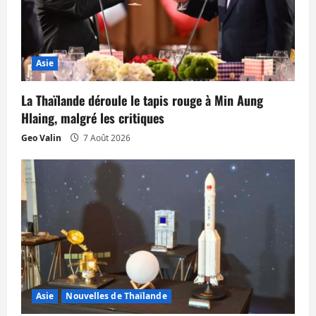
e
Asie
La Thaïlande déroule le tapis rouge à Min Aung
Hlaing, malgré les critiques
Geo Valin
7 Août 2026
Asie
Nouvelles de Thaïlande