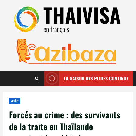
Aller
au
contenu
LA SAISON DES PLUIES CONTINUE
Asie
Forcés au crime : des survivants
de la traite en Thaïlande