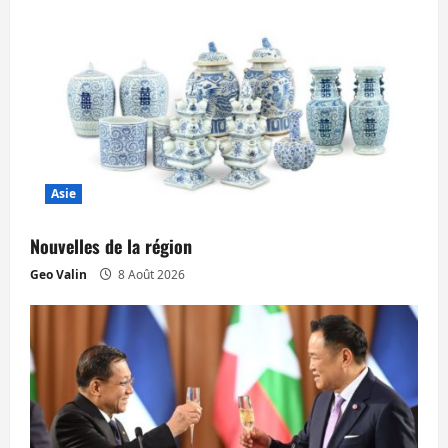
i
o
n
d
’
Asie
a
Nouvelles de la région
r
Geo Valin
8 Août 2026
t
i
c
l