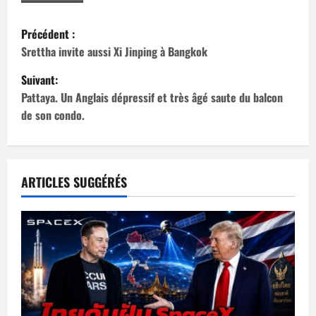
N
Précédent :
a
Srettha invite aussi Xi Jinping à Bangkok
Suivant:
v
Pattaya. Un Anglais dépressif et très âgé saute du balcon
i
de son condo.
g
a
ARTICLES SUGGÉRÉS
t
i
o
n