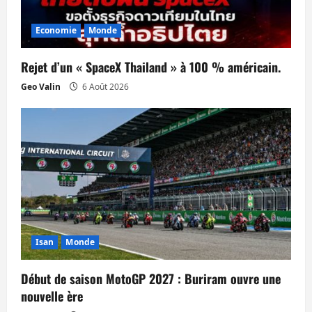
d
’
Economie
Monde
a
Rejet d’un « SpaceX Thailand » à 100 % américain.
r
Geo Valin
6 Août 2026
t
i
c
l
e
Isan
Monde
Début de saison MotoGP 2027 : Buriram ouvre une
nouvelle ère