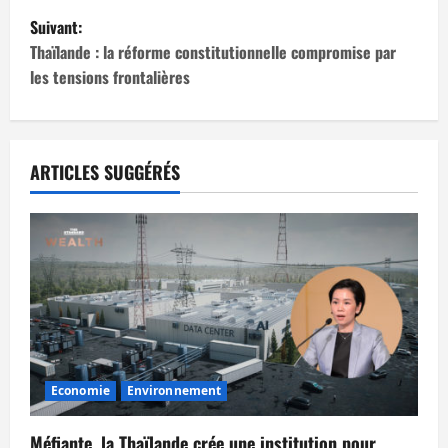
v
Suivant:
i
Thaïlande : la réforme constitutionnelle compromise par
les tensions frontalières
g
a
t
ARTICLES SUGGÉRÉS
i
o
n
d
’
Economie
Environnement
a
Méfiante, la Thaïlande crée une institution pour