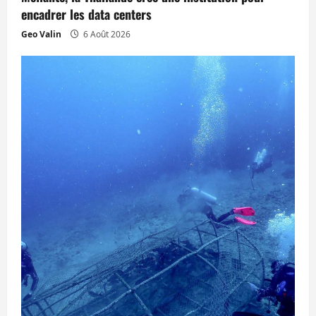
r
encadrer les data centers
Geo Valin
6 Août 2026
t
i
c
l
e