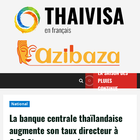
Aller
au
contenu
LA SAISON DES
PLUIES
CONTINUE
National
La banque centrale thaïlandaise
augmente son taux directeur à