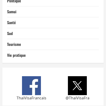
Politique
Samui
Santé
Sud
Tourisme
Vie pratique
ThaiVisaFrancais
@ThaiVisaFra