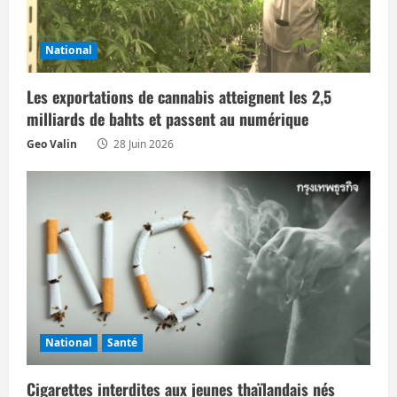
d
’
National
a
Les exportations de cannabis atteignent les 2,5
r
milliards de bahts et passent au numérique
t
Geo Valin
28 Juin 2026
i
c
l
e
National
Santé
Cigarettes interdites aux jeunes thaïlandais nés