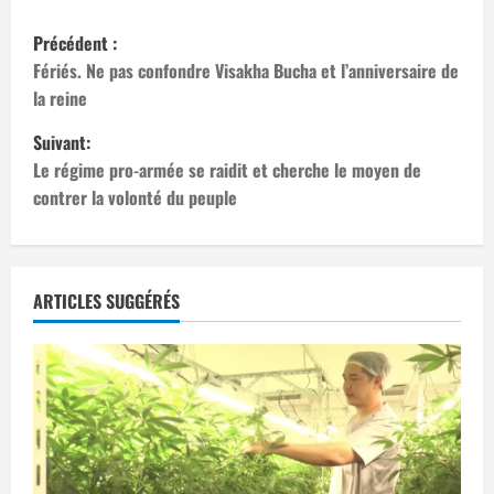
N
Précédent :
a
Fériés. Ne pas confondre Visakha Bucha et l’anniversaire de
la reine
v
Suivant:
i
Le régime pro-armée se raidit et cherche le moyen de
contrer la volonté du peuple
g
a
t
ARTICLES SUGGÉRÉS
i
o
n