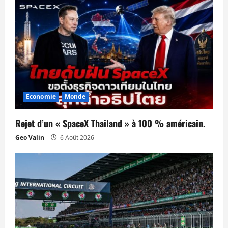
o
n
d
’
a
Economie
Monde
r
Rejet d’un « SpaceX Thailand » à 100 % américain.
t
Geo Valin
6 Août 2026
i
c
l
e