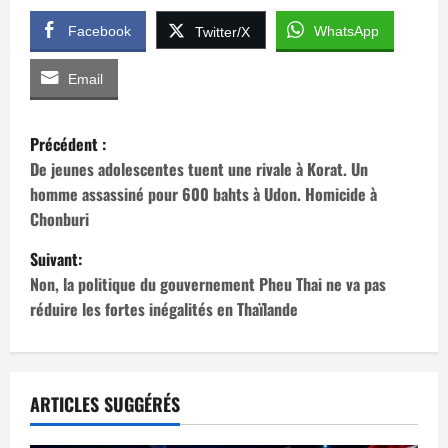
Facebook
WhatsApp
Twitter/X
Email
N
Précédent :
a
De jeunes adolescentes tuent une rivale à Korat. Un
homme assassiné pour 600 bahts à Udon. Homicide à
v
Chonburi
i
Suivant:
Non, la politique du gouvernement Pheu Thai ne va pas
g
réduire les fortes inégalités en Thaïlande
a
t
ARTICLES SUGGÉRÉS
i