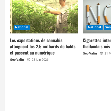
a
t
i
National
National
San
o
n
Les exportations de cannabis
Cigarettes inte
atteignent les 2,5 milliards de bahts
thaïlandais né
d
et passent au numérique
Geo Valin
31 M
Geo Valin
28 Juin 2026
’
a
r
t
i