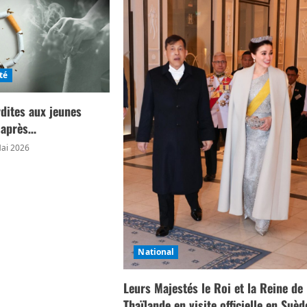
té
rdites aux jeunes
s après…
ai 2026
National
Leurs Majestés le Roi et la Reine de
Thaïlande en visite officielle en Suèd