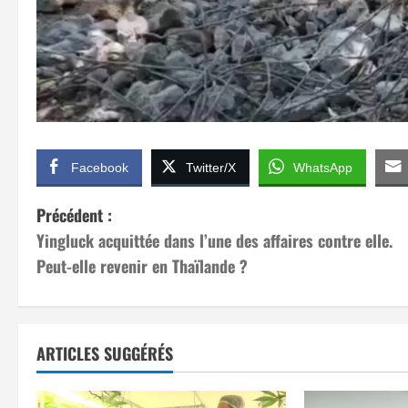
Facebook
Twitter/X
WhatsApp
N
Précédent :
Yingluck acquittée dans l’une des affaires contre elle.
a
Peut-elle revenir en Thaïlande ?
v
i
ARTICLES SUGGÉRÉS
g