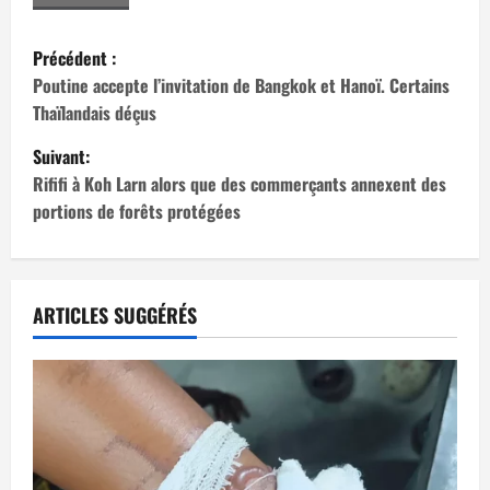
N
Précédent :
a
Poutine accepte l’invitation de Bangkok et Hanoï. Certains
Thaïlandais déçus
v
Suivant:
i
Rififi à Koh Larn alors que des commerçants annexent des
portions de forêts protégées
g
a
t
ARTICLES SUGGÉRÉS
i
o
n