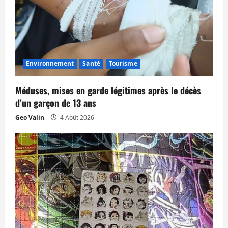
d
’
a
Environnement
Santé
Tourisme
r
t
Méduses, mises en garde légitimes après le décès
d’un garçon de 13 ans
i
Geo Valin
4 Août 2026
c
l
e