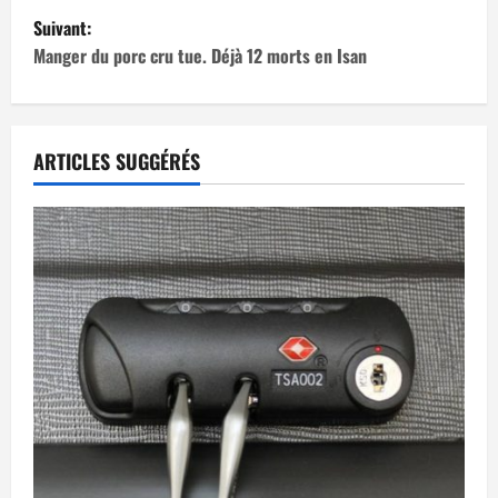
v
Suivant:
i
Manger du porc cru tue. Déjà 12 morts en Isan
g
a
ARTICLES SUGGÉRÉS
t
i
o
n
d
’
a