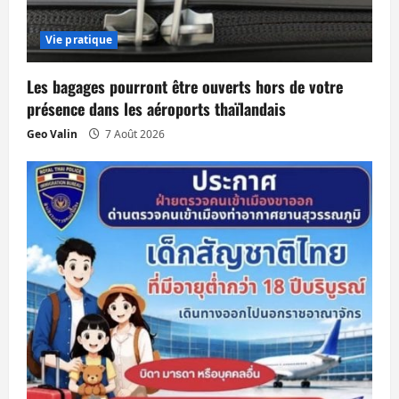
r
Vie pratique
t
Les bagages pourront être ouverts hors de votre
i
présence dans les aéroports thaïlandais
c
Geo Valin
7 Août 2026
l
e