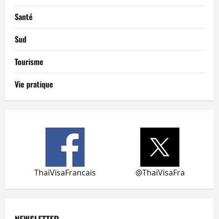
Santé
Sud
Tourisme
Vie pratique
ThaiVisaFrancais
@ThaiVisaFra