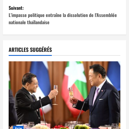
Suivant:
v
L’impasse politique entraîne la dissolution de l’Assemblée
i
nationale thaïlandaise
g
a
ARTICLES SUGGÉRÉS
t
i
o
n
d
’
Asie