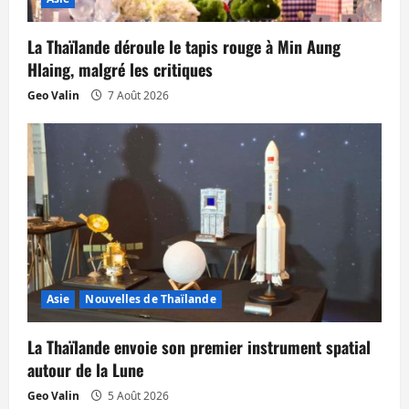
a
r
La Thaïlande déroule le tapis rouge à Min Aung
Hlaing, malgré les critiques
t
Geo Valin
7 Août 2026
i
c
l
e
Asie
Nouvelles de Thaïlande
La Thaïlande envoie son premier instrument spatial
autour de la Lune
Geo Valin
5 Août 2026