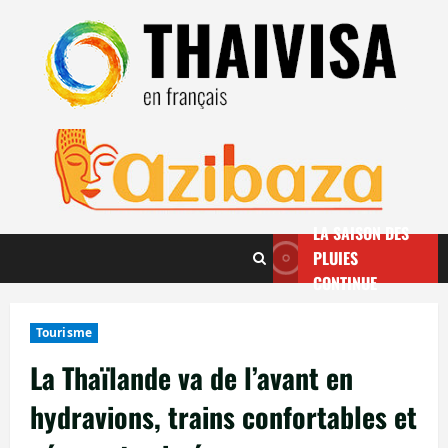
Aller
au
contenu
LA SAISON DES
PLUIES
CONTINUE
Tourisme
La Thaïlande va de l’avant en
hydravions, trains confortables et