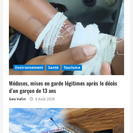
l
e
Environnement
Santé
Tourisme
Méduses, mises en garde légitimes après le décès
d’un garçon de 13 ans
Geo Valin
4 Août 2026