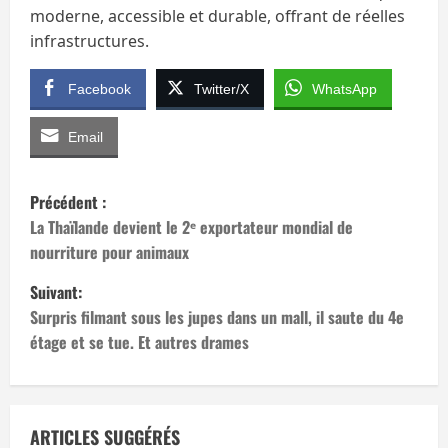
moderne, accessible et durable, offrant de réelles
infrastructures.
Facebook
Twitter/X
WhatsApp
Email
N
Précédent :
a
La Thaïlande devient le 2ᵉ exportateur mondial de
nourriture pour animaux
v
Suivant:
i
Surpris filmant sous les jupes dans un mall, il saute du 4e
étage et se tue. Et autres drames
g
a
t
ARTICLES SUGGÉRÉS