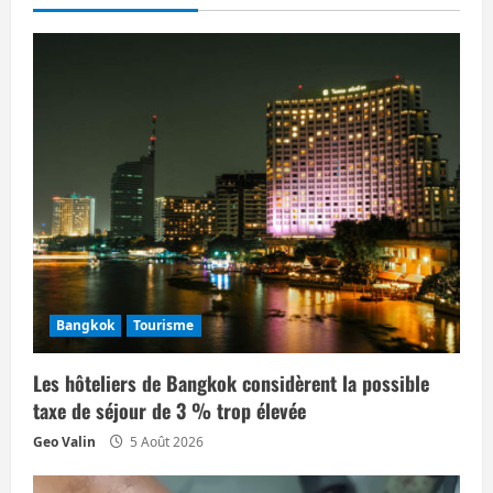
i
o
n
d
’
a
r
Bangkok
Tourisme
t
Les hôteliers de Bangkok considèrent la possible
i
taxe de séjour de 3 % trop élevée
Geo Valin
5 Août 2026
c