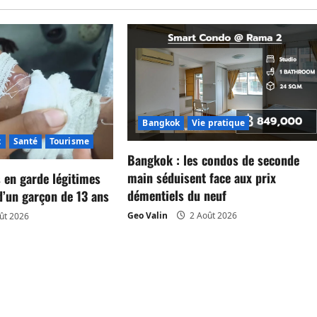
Bangkok
Vie pratique
t
Santé
Tourisme
Bangkok : les condos de seconde
main séduisent face aux prix
 en garde légitimes
démentiels du neuf
d’un garçon de 13 ans
Geo Valin
2 Août 2026
ût 2026