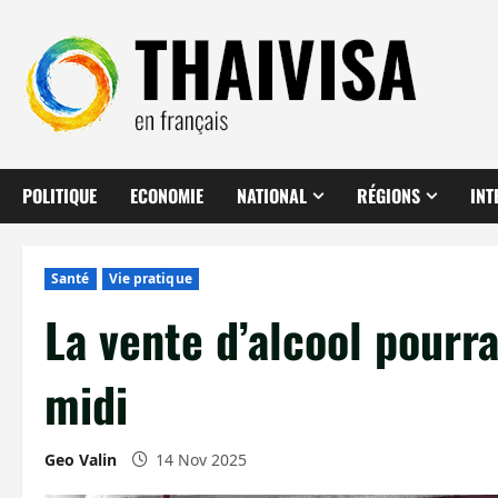
Aller
au
contenu
POLITIQUE
ECONOMIE
NATIONAL
RÉGIONS
INT
Santé
Vie pratique
La vente d’alcool pourra
midi
Geo Valin
14 Nov 2025