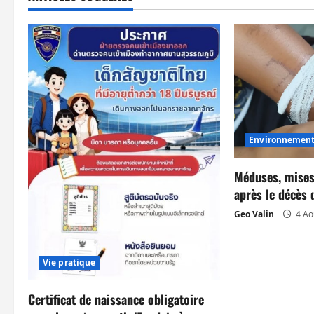
g
a
t
i
o
Environnemen
n
Méduses, mises
d
après le décès 
’
Geo Valin
4 Ao
a
Vie pratique
r
t
Certificat de naissance obligatoire