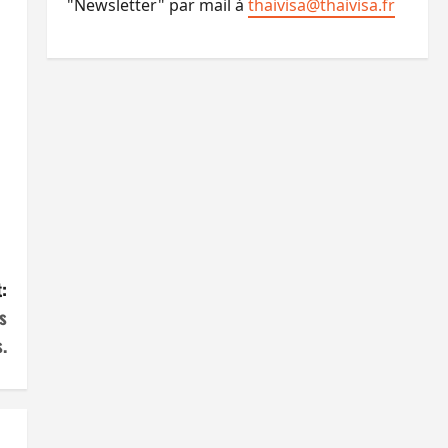
"Newsletter" par mail à
thaivisa@thaivisa.fr
:
s
.