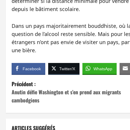
déterminer si la distance minimale pour vendre d
depuis le bâtiment scolaire.
Dans un pays majoritairement bouddhiste, où la 
question de l’alcool reste sensible. Mais pour les
étrangers n’ont pas envie de visiter un pays, parf
une bière.
Facebook
Twitter/X
WhatsApp
N
Précédent :
Anutin défie Washington et s’en prend aux migrants
a
cambodgiens
v
i
ARTICLES SUGGÉRÉS