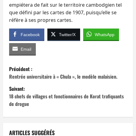
empiétera de fait sur le territoire cambodgien tel
que défini par les cartes de 1907, puisqu’elle se
réfère à ses propres cartes.
Facebook
Twitter/X
WhatsApp
Email
N
Précédent :
a
Rentrée universitaire à « Chula », le modèle malaisien.
Suivant:
v
18 chefs de villages et fonctionnaires de Korat trafiquants
i
de drogue
g
a
ARTICLES SUGGÉRÉS