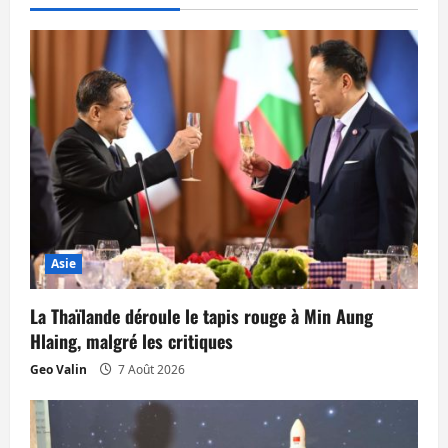
t
i
o
n
d
’
a
Asie
r
La Thaïlande déroule le tapis rouge à Min Aung
Hlaing, malgré les critiques
t
Geo Valin
7 Août 2026
i
c