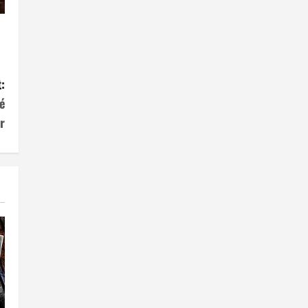
:
é
r