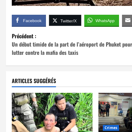
Facebook
WhatsApp
Twitter/X
N
Précédent :
Un début timide de la part de l’aéroport de Phuket pou
a
lutter contre la mafia des taxis
v
i
ARTICLES SUGGÉRÉS
g
a
t
i
Crimes