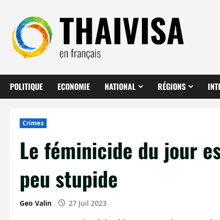
Aller
au
contenu
POLITIQUE
ECONOMIE
NATIONAL
RÉGIONS
INT
Crimes
Le féminicide du jour es
peu stupide
Geo Valin
27 Juil 2023