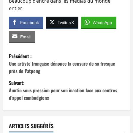
beaucoup d’encre dans les médias du monde
entier.
Facebook
Twitter/X
WhatsApp
Email
N
Précédent :
a
Une artiste française dénonce la censure de sa fresque
près de Patpong
v
Suivant:
i
Anutin sous pression pour son inaction face aux centres
d’appel cambodgiens
g
a
t
ARTICLES SUGGÉRÉS