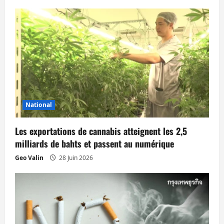
i
o
n
d
’
National
a
Les exportations de cannabis atteignent les 2,5
r
milliards de bahts et passent au numérique
t
Geo Valin
28 Juin 2026
i
c
l