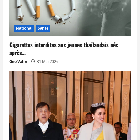
e
National
Santé
Cigarettes interdites aux jeunes thaïlandais nés
après…
Geo Valin
31 Mai 2026